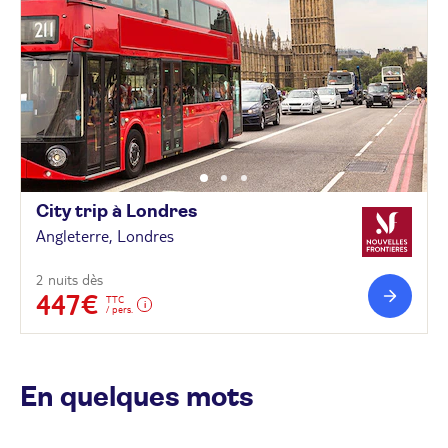
City trip à
Londres
Angleterre, Londres
2 nuits dès
447€
TTC
/ pers.
En quelques mots