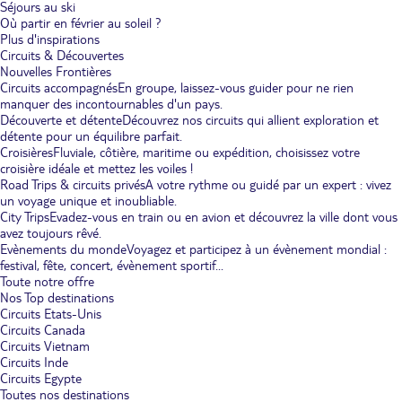
Séjours au ski
Où partir en février au soleil ?
Plus d'inspirations
Circuits & Découvertes
Nouvelles Frontières
Circuits accompagnés
En groupe, laissez-vous guider pour ne rien
manquer des incontournables d'un pays.
Découverte et détente
Découvrez nos circuits qui allient exploration et
détente pour un équilibre parfait.
Croisières
Fluviale, côtière, maritime ou expédition, choisissez votre
croisière idéale et mettez les voiles !
Road Trips & circuits privés
A votre rythme ou guidé par un expert : vivez
un voyage unique et inoubliable.
City Trips
Evadez-vous en train ou en avion et découvrez la ville dont vous
avez toujours rêvé.
Evènements du monde
Voyagez et participez à un évènement mondial :
festival, fête, concert, évènement sportif...
Toute notre offre
Nos Top destinations
Circuits Etats-Unis
Circuits Canada
Circuits Vietnam
Circuits Inde
Circuits Egypte
Toutes nos destinations