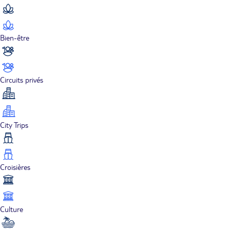
Bien-être
Circuits privés
City Trips
Croisières
Culture