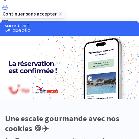
Luxe
Nature
Neige
Plongée
Premium