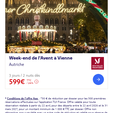
Week-end de l'Avent à
Vienne
Autriche
3 jours / 2 nuits dès
599€
TTC
/ pers.
*
Conditions de l'offre App
: *30 € de réduction par dossier pour les 500 premières
réservations effectuées sur l'application TUI France. Offre valable pour toute
réservation réalisée à partir du 22 avril, pour des départs entre le 22 avril 2026 et le 31
mars 2027, pour un montant minimum de 1 000 € TTC par dossier. Offre non
rétroactive, non cumulable avec un autre code de réduction et valable sous réserve de