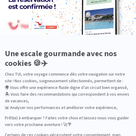
Insolite
Luxe
Nature
Neige
Plongée
Premium