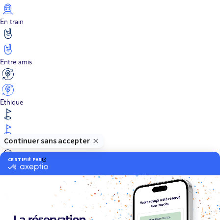
En train
Entre amis
Ethique
Golf
Hôtel de charme