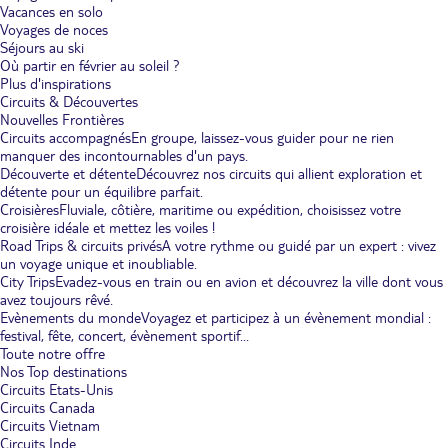
Vacances en solo
Voyages de noces
Séjours au ski
Où partir en février au soleil ?
Plus d'inspirations
Circuits & Découvertes
Nouvelles Frontières
Circuits accompagnés
En groupe, laissez-vous guider pour ne rien
manquer des incontournables d'un pays.
Découverte et détente
Découvrez nos circuits qui allient exploration et
détente pour un équilibre parfait.
Croisières
Fluviale, côtière, maritime ou expédition, choisissez votre
croisière idéale et mettez les voiles !
Road Trips & circuits privés
A votre rythme ou guidé par un expert : vivez
un voyage unique et inoubliable.
City Trips
Evadez-vous en train ou en avion et découvrez la ville dont vous
avez toujours rêvé.
Evènements du monde
Voyagez et participez à un évènement mondial :
festival, fête, concert, évènement sportif...
Toute notre offre
Nos Top destinations
Circuits Etats-Unis
Circuits Canada
Circuits Vietnam
Circuits Inde