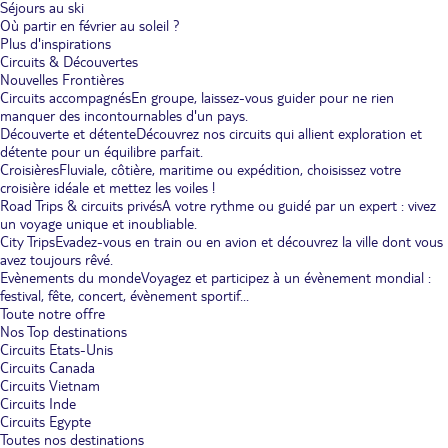
Séjours au ski
Où partir en février au soleil ?
Plus d'inspirations
Circuits & Découvertes
Nouvelles Frontières
Circuits accompagnés
En groupe, laissez-vous guider pour ne rien
manquer des incontournables d'un pays.
Découverte et détente
Découvrez nos circuits qui allient exploration et
détente pour un équilibre parfait.
Croisières
Fluviale, côtière, maritime ou expédition, choisissez votre
croisière idéale et mettez les voiles !
Road Trips & circuits privés
A votre rythme ou guidé par un expert : vivez
un voyage unique et inoubliable.
City Trips
Evadez-vous en train ou en avion et découvrez la ville dont vous
avez toujours rêvé.
Evènements du monde
Voyagez et participez à un évènement mondial :
festival, fête, concert, évènement sportif...
Toute notre offre
Nos Top destinations
Circuits Etats-Unis
Circuits Canada
Circuits Vietnam
Circuits Inde
Circuits Egypte
Toutes nos destinations