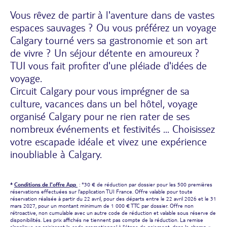
Vous rêvez de partir à l'aventure dans de vastes
espaces sauvages ? Ou vous préférez un voyage
Calgary tourné vers sa gastronomie et son art
de vivre ? Un séjour détente en amoureux ?
TUI vous fait profiter d'une pléiade d'idées de
voyage.
Circuit Calgary pour vous imprégner de sa
culture, vacances dans un bel hôtel, voyage
organisé Calgary pour ne rien rater de ses
nombreux événements et festivités ... Choisissez
votre escapade idéale et vivez une expérience
inoubliable à Calgary.
*
Conditions de l'offre App
: *30 € de réduction par dossier pour les 500 premières
réservations effectuées sur l'application TUI France. Offre valable pour toute
réservation réalisée à partir du 22 avril, pour des départs entre le 22 avril 2026 et le 31
mars 2027, pour un montant minimum de 1 000 € TTC par dossier. Offre non
rétroactive, non cumulable avec un autre code de réduction et valable sous réserve de
disponibilités. Les prix affichés ne tiennent pas compte de la réduction. La remise
s'applique en saisissant le code promotionnel à l'étape de paiement, dans le champ «