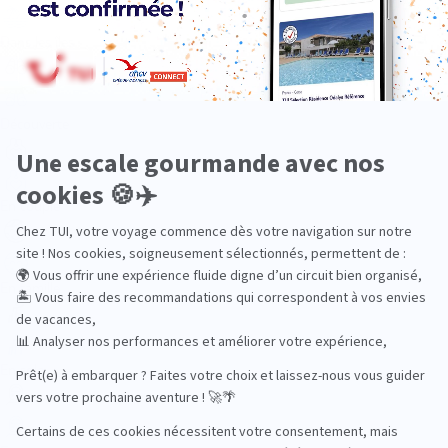
Dans les îles
Découverte
En couple
En famille
En solo