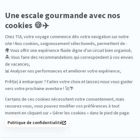
Aventure
Bien-être
Circuits privés
City Trips
Croisières
Culture