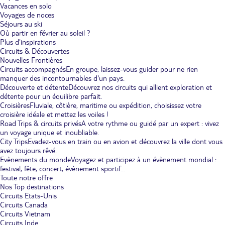
Vacances en solo
Voyages de noces
Séjours au ski
Où partir en février au soleil ?
Plus d'inspirations
Circuits & Découvertes
Nouvelles Frontières
Circuits accompagnés
En groupe, laissez-vous guider pour ne rien
manquer des incontournables d'un pays.
Découverte et détente
Découvrez nos circuits qui allient exploration et
détente pour un équilibre parfait.
Croisières
Fluviale, côtière, maritime ou expédition, choisissez votre
croisière idéale et mettez les voiles !
Road Trips & circuits privés
A votre rythme ou guidé par un expert : vivez
un voyage unique et inoubliable.
City Trips
Evadez-vous en train ou en avion et découvrez la ville dont vous
avez toujours rêvé.
Evènements du monde
Voyagez et participez à un évènement mondial :
festival, fête, concert, évènement sportif...
Toute notre offre
Nos Top destinations
Circuits Etats-Unis
Circuits Canada
Circuits Vietnam
Circuits Inde