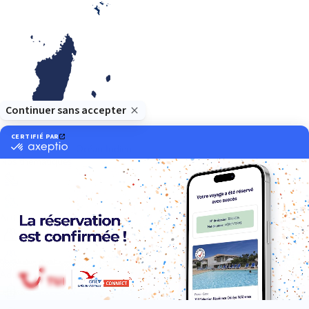
Océan Indien
Nos thématiques
Actif
Adult only