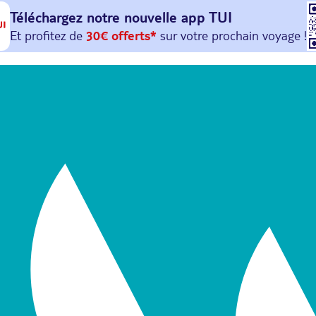
Téléchargez notre nouvelle
app TUI
Et profitez de
30€ offerts*
sur votre
prochain
voyage !
avec le code :
HAPPYAPP