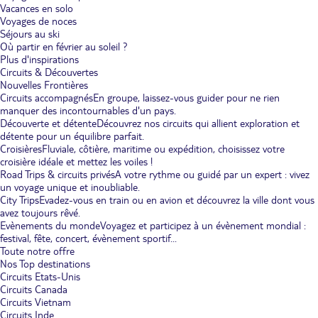
Vacances en solo
Voyages de noces
Séjours au ski
Où partir en février au soleil ?
Plus d'inspirations
Circuits & Découvertes
Nouvelles Frontières
Circuits accompagnés
En groupe, laissez-vous guider pour ne rien
manquer des incontournables d'un pays.
Découverte et détente
Découvrez nos circuits qui allient exploration et
détente pour un équilibre parfait.
Croisières
Fluviale, côtière, maritime ou expédition, choisissez votre
croisière idéale et mettez les voiles !
Road Trips & circuits privés
A votre rythme ou guidé par un expert : vivez
un voyage unique et inoubliable.
City Trips
Evadez-vous en train ou en avion et découvrez la ville dont vous
avez toujours rêvé.
Evènements du monde
Voyagez et participez à un évènement mondial :
festival, fête, concert, évènement sportif...
Toute notre offre
Nos Top destinations
Circuits Etats-Unis
Circuits Canada
Circuits Vietnam
Circuits Inde