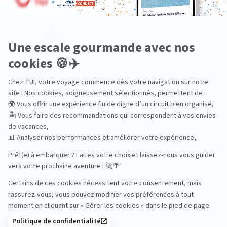
Océan Indien
Nos thématiques
Actif
Adult only