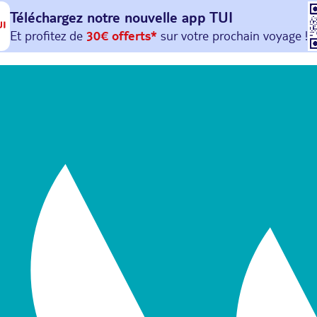
Téléchargez notre nouvelle
app TUI
Et profitez de
30€ offerts*
sur votre
prochain
voyage !
avec le code :
HAPPYAPP