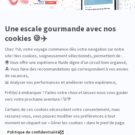
Luxe
Nature
Neige
Plongée
Premium