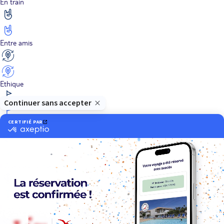
En train
Entre amis
Ethique
Golf
Hôtel de charme
Insolite