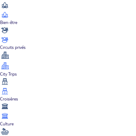
Bien-être
Circuits privés
City Trips
Croisières
Culture