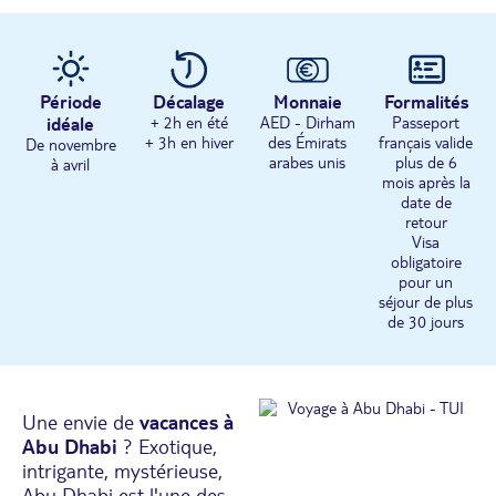
Période
Décalage
Monnaie
Formalités
idéale
+ 2h en été
AED - Dirham
Passeport
+ 3h en hiver
des Émirats
français valide
De novembre
arabes unis
plus de 6
à avril
mois après la
date de
retour
Visa
obligatoire
pour un
séjour de plus
de 30 jours
Une envie de
vacances à
Abu Dhabi
? Exotique,
intrigante, mystérieuse,
Abu Dhabi est l'une des