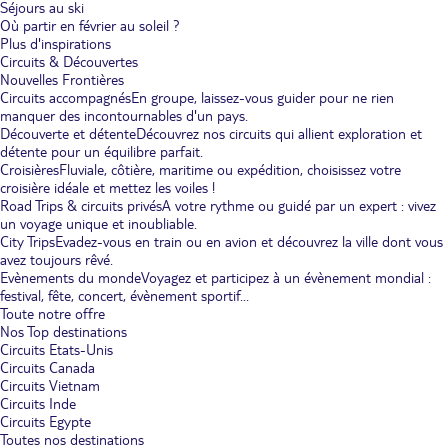
Séjours au ski
Où partir en février au soleil ?
Plus d'inspirations
Circuits & Découvertes
Nouvelles Frontières
Circuits accompagnés
En groupe, laissez-vous guider pour ne rien
manquer des incontournables d'un pays.
Découverte et détente
Découvrez nos circuits qui allient exploration et
détente pour un équilibre parfait.
Croisières
Fluviale, côtière, maritime ou expédition, choisissez votre
croisière idéale et mettez les voiles !
Road Trips & circuits privés
A votre rythme ou guidé par un expert : vivez
un voyage unique et inoubliable.
City Trips
Evadez-vous en train ou en avion et découvrez la ville dont vous
avez toujours rêvé.
Evènements du monde
Voyagez et participez à un évènement mondial :
festival, fête, concert, évènement sportif...
Toute notre offre
Nos Top destinations
Circuits Etats-Unis
Circuits Canada
Circuits Vietnam
Circuits Inde
Circuits Egypte
Toutes nos destinations