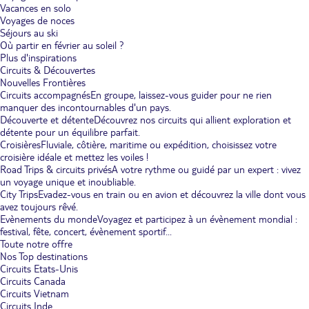
Vacances en solo
Voyages de noces
Séjours au ski
Où partir en février au soleil ?
Plus d'inspirations
Circuits & Découvertes
Nouvelles Frontières
Circuits accompagnés
En groupe, laissez-vous guider pour ne rien
manquer des incontournables d'un pays.
Découverte et détente
Découvrez nos circuits qui allient exploration et
détente pour un équilibre parfait.
Croisières
Fluviale, côtière, maritime ou expédition, choisissez votre
croisière idéale et mettez les voiles !
Road Trips & circuits privés
A votre rythme ou guidé par un expert : vivez
un voyage unique et inoubliable.
City Trips
Evadez-vous en train ou en avion et découvrez la ville dont vous
avez toujours rêvé.
Evènements du monde
Voyagez et participez à un évènement mondial :
festival, fête, concert, évènement sportif...
Toute notre offre
Nos Top destinations
Circuits Etats-Unis
Circuits Canada
Circuits Vietnam
Circuits Inde