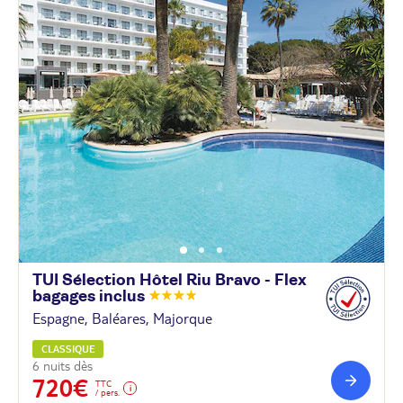
TUI Sélection Hôtel Riu Bravo - Flex
bagages
inclus
Espagne, Baléares, Majorque
CLASSIQUE
6 nuits dès
720€
TTC
/ pers.