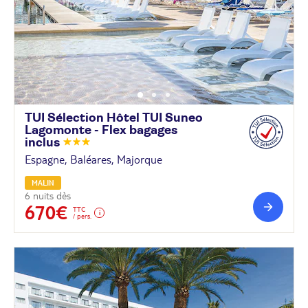
TUI Sélection Hôtel TUI Suneo
Lagomonte - Flex bagages
inclus
Espagne, Baléares, Majorque
MALIN
6 nuits dès
670€
TTC
/ pers.