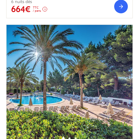
6 nuits dès
664€
TTC
/ pers.