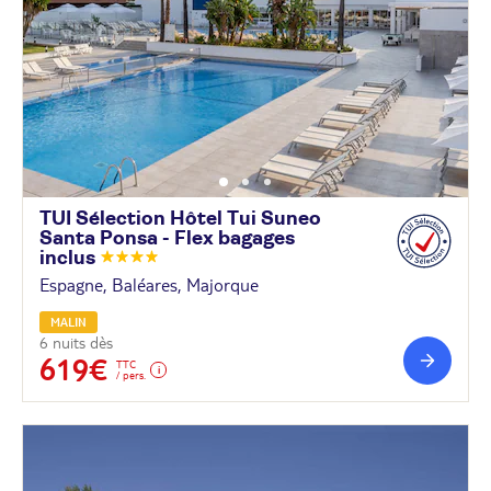
TUI Sélection Hôtel Tui Suneo
Santa Ponsa - Flex bagages
inclus
Espagne, Baléares, Majorque
MALIN
6 nuits dès
619€
TTC
/ pers.