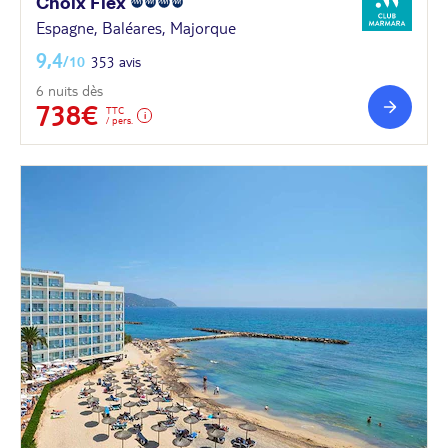
Choix
Flex
Espagne, Baléares, Majorque
9,4
/10
353 avis
6 nuits dès
738€
TTC
/ pers.