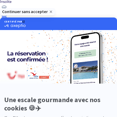
Insolite
Luxe
Nature
Neige
Plongée
Premium