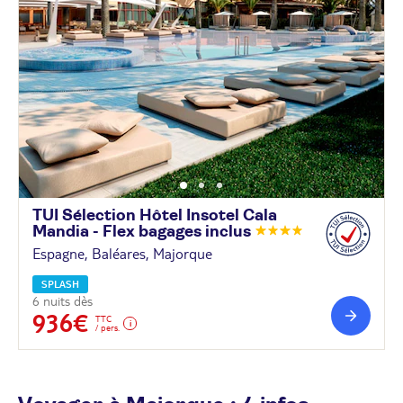
TUI Sélection Hôtel Insotel Cala
Mandia - Flex bagages
inclus
Espagne, Baléares, Majorque
SPLASH
6 nuits dès
936€
TTC
/ pers.