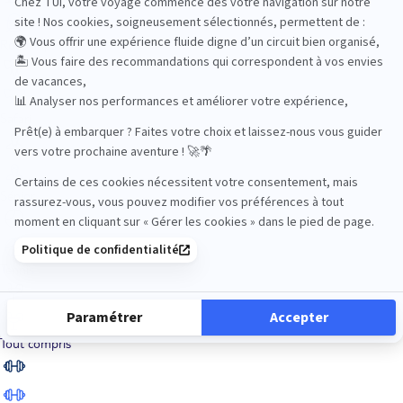
Road Trips
Safari
Sénior
Tennis
Tout compris