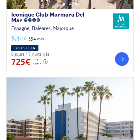
Iconique Club Marmara Del
Mar
Espagne, Baléares, Majorque
9,4
/10
354 avis
BEST SELLER
8 jours / 7 nuits dès
725€
TTC
/ pers.