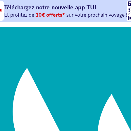
Téléchargez notre nouvelle
app TUI
Et profitez de
30€ offerts*
sur votre
prochain
voyage !
avec le code :
HAPPYAPP