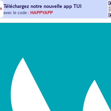
Téléchargez notre nouvelle
app TUI
Et profitez de
30€ offerts*
sur votre
prochain
voyage !
avec le code :
HAPPYAPP