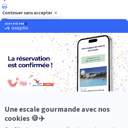
Luxe
Nature
Neige
Plongée
Premium