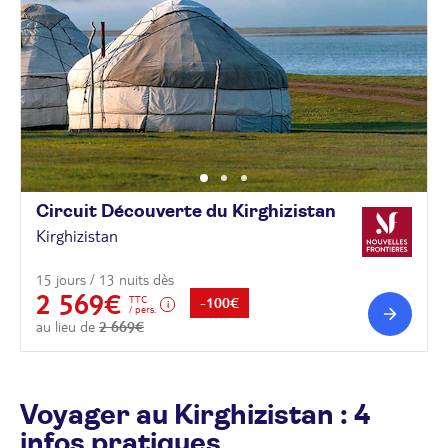
Circuit Découverte du
Kirghizistan
Kirghizistan
15 jours / 13 nuits dès
2 569€
TTC
-100€
/ pers.
au lieu de
2 669€
Voyager au Kirghizistan : 4
infos pratiques