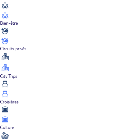
Bien-être
Circuits privés
City Trips
Croisières
Culture