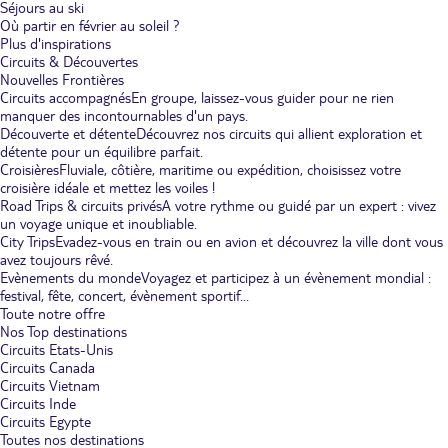
Séjours au ski
Où partir en février au soleil ?
Plus d'inspirations
Circuits & Découvertes
Nouvelles Frontières
Circuits accompagnés
En groupe, laissez-vous guider pour ne rien
manquer des incontournables d'un pays.
Découverte et détente
Découvrez nos circuits qui allient exploration et
détente pour un équilibre parfait.
Croisières
Fluviale, côtière, maritime ou expédition, choisissez votre
croisière idéale et mettez les voiles !
Road Trips & circuits privés
A votre rythme ou guidé par un expert : vivez
un voyage unique et inoubliable.
City Trips
Evadez-vous en train ou en avion et découvrez la ville dont vous
avez toujours rêvé.
Evènements du monde
Voyagez et participez à un évènement mondial :
festival, fête, concert, évènement sportif...
Toute notre offre
Nos Top destinations
Circuits Etats-Unis
Circuits Canada
Circuits Vietnam
Circuits Inde
Circuits Egypte
Toutes nos destinations