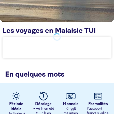
Les voyages en Malaisie TUI
En quelques mots
Période
Décalage
Monnaie
Formalités
idéale
• +6 h en été
Ringgit
Passeport
• +7 h en
malaisien
français valide
De février à