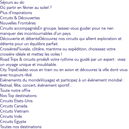
Séjours au ski
Où partir en février au soleil ?
Plus d'inspirations
Circuits & Découvertes
Nouvelles Frontières
Circuits accompagnés
En groupe, laissez-vous guider pour ne rien
manquer des incontournables d'un pays.
Découverte et détente
Découvrez nos circuits qui allient exploration et
détente pour un équilibre parfait.
Croisières
Fluviale, côtière, maritime ou expédition, choisissez votre
croisière idéale et mettez les voiles !
Road Trips & circuits privés
A votre rythme ou guidé par un expert : vivez
un voyage unique et inoubliable.
City Trips
Evadez-vous en train ou en avion et découvrez la ville dont vous
avez toujours rêvé.
Evènements du monde
Voyagez et participez à un évènement mondial :
festival, fête, concert, évènement sportif...
Toute notre offre
Nos Top destinations
Circuits Etats-Unis
Circuits Canada
Circuits Vietnam
Circuits Inde
Circuits Egypte
Toutes nos destinations