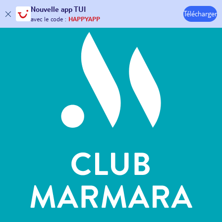
Hôtels & Clubs
Nouvelle
app TUI
Télécharger
30€ offerts*
sur votre
voyage !
avec le code :
HAPPYAPP