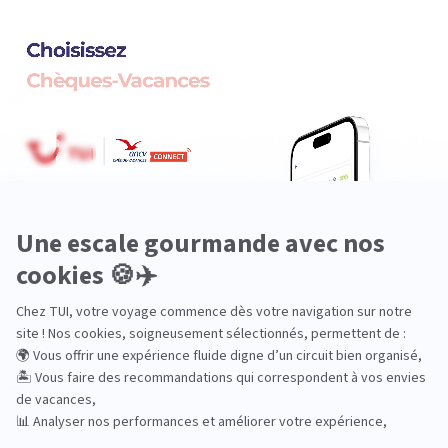
Bien-être
Circuits privés
City Trips
Croisières
Culture