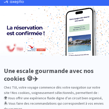
Aventure
Bien-être
Circuits privés
City Trips
Croisières
Culture