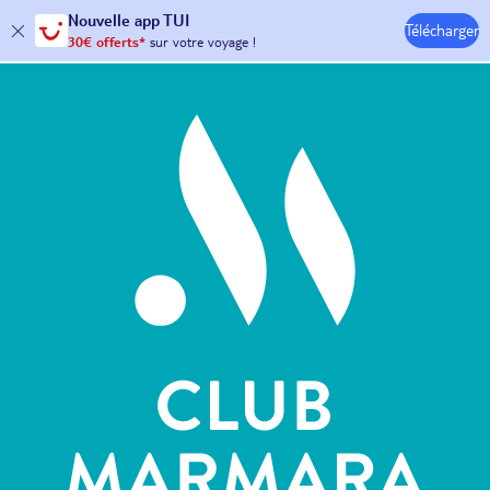
Nouvelle
app TUI
Télécharger
30€ offerts*
sur votre
voyage !
Hôtels & Clubs
avec le code :
HAPPYAPP