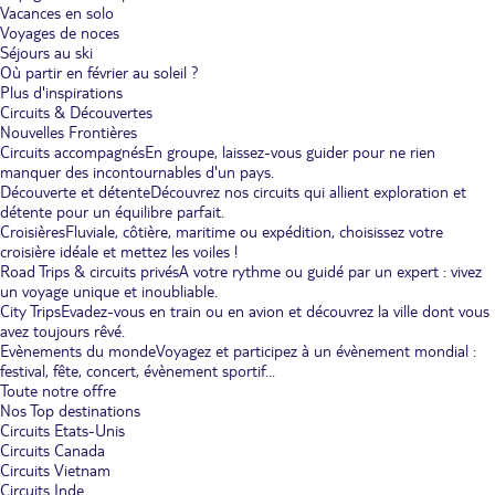
Vacances en solo
Voyages de noces
Séjours au ski
Où partir en février au soleil ?
Plus d'inspirations
Circuits & Découvertes
Nouvelles Frontières
Circuits accompagnés
En groupe, laissez-vous guider pour ne rien
manquer des incontournables d'un pays.
Découverte et détente
Découvrez nos circuits qui allient exploration et
détente pour un équilibre parfait.
Croisières
Fluviale, côtière, maritime ou expédition, choisissez votre
croisière idéale et mettez les voiles !
Road Trips & circuits privés
A votre rythme ou guidé par un expert : vivez
un voyage unique et inoubliable.
City Trips
Evadez-vous en train ou en avion et découvrez la ville dont vous
avez toujours rêvé.
Evènements du monde
Voyagez et participez à un évènement mondial :
festival, fête, concert, évènement sportif...
Toute notre offre
Nos Top destinations
Circuits Etats-Unis
Circuits Canada
Circuits Vietnam
Circuits Inde