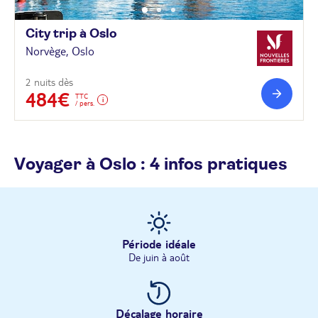
City trip à
Oslo
Norvège, Oslo
2 nuits dès
484€
TTC
/ pers.
Voyager à Oslo : 4 infos pratiques
Période idéale
De juin à août
Décalage horaire