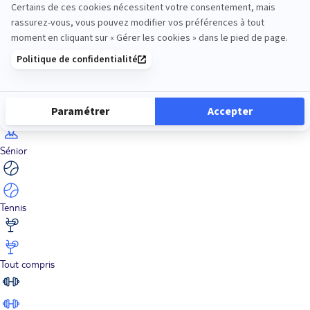
Road Trips
Safari
Sénior
Tennis
Tout compris