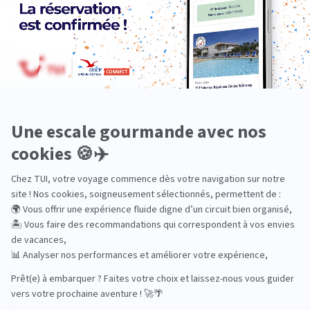
Insolite
Luxe
Nature
Neige
Plongée
Premium