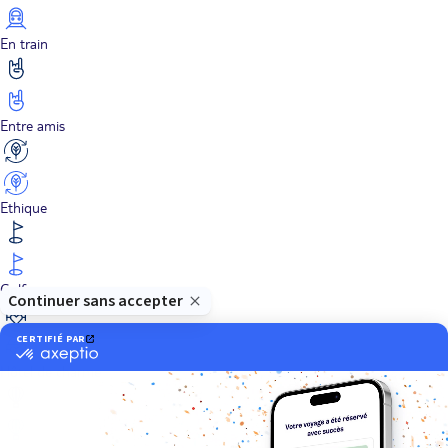
En train
Entre amis
Ethique
Golf
Hôtel de charme