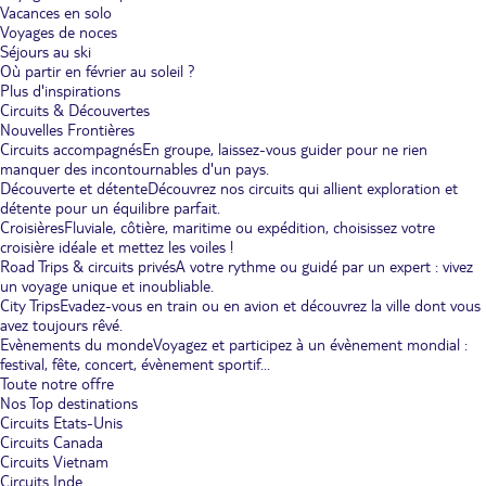
Vacances en solo
Voyages de noces
Séjours au ski
Où partir en février au soleil ?
Plus d'inspirations
Circuits & Découvertes
Nouvelles Frontières
Circuits accompagnés
En groupe, laissez-vous guider pour ne rien
manquer des incontournables d'un pays.
Découverte et détente
Découvrez nos circuits qui allient exploration et
détente pour un équilibre parfait.
Croisières
Fluviale, côtière, maritime ou expédition, choisissez votre
croisière idéale et mettez les voiles !
Road Trips & circuits privés
A votre rythme ou guidé par un expert : vivez
un voyage unique et inoubliable.
City Trips
Evadez-vous en train ou en avion et découvrez la ville dont vous
avez toujours rêvé.
Evènements du monde
Voyagez et participez à un évènement mondial :
festival, fête, concert, évènement sportif...
Toute notre offre
Nos Top destinations
Circuits Etats-Unis
Circuits Canada
Circuits Vietnam
Circuits Inde