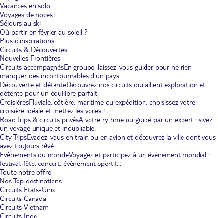
Vacances en solo
Voyages de noces
Séjours au ski
Où partir en février au soleil ?
Plus d'inspirations
Circuits & Découvertes
Nouvelles Frontières
Circuits accompagnés
En groupe, laissez-vous guider pour ne rien
manquer des incontournables d'un pays.
Découverte et détente
Découvrez nos circuits qui allient exploration et
détente pour un équilibre parfait.
Croisières
Fluviale, côtière, maritime ou expédition, choisissez votre
croisière idéale et mettez les voiles !
Road Trips & circuits privés
A votre rythme ou guidé par un expert : vivez
un voyage unique et inoubliable.
City Trips
Evadez-vous en train ou en avion et découvrez la ville dont vous
avez toujours rêvé.
Evènements du monde
Voyagez et participez à un évènement mondial :
festival, fête, concert, évènement sportif...
Toute notre offre
Nos Top destinations
Circuits Etats-Unis
Circuits Canada
Circuits Vietnam
Circuits Inde