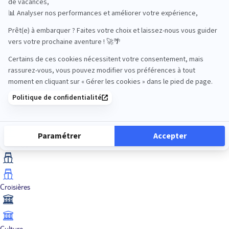
Aventure
Bien-être
Circuits privés
City Trips
Croisières
Culture