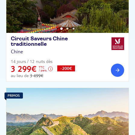
Circuit Saveurs Chine
traditionnelle
Chine
14 jours / 12 nuits dès
3 299€
TTC
-200€
/ pers.
au lieu de
3 499€
PRIMOS