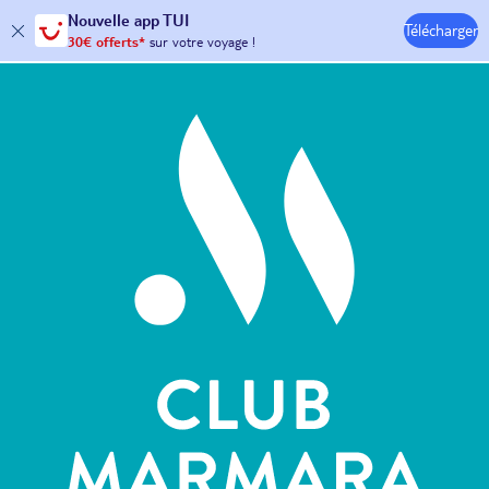
Nouvelle
app TUI
Télécharger
30€ offerts*
sur votre
voyage !
avec le code :
HAPPYAPP
Hôtels & Clubs