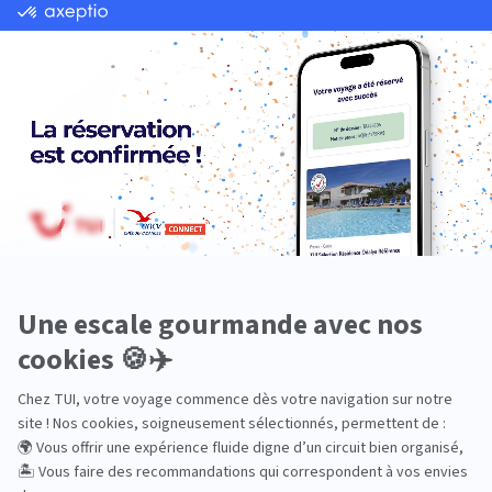
Océan Indien
Nos thématiques
Actif
Adult only