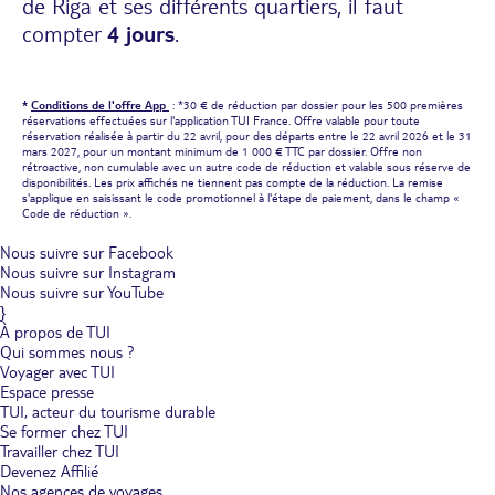
de Riga et ses différents quartiers, il faut
compter
4 jours
.
*
Conditions de l'offre App
: *30 € de réduction par dossier pour les 500 premières
réservations effectuées sur l'application TUI France. Offre valable pour toute
réservation réalisée à partir du 22 avril, pour des départs entre le 22 avril 2026 et le 31
mars 2027, pour un montant minimum de 1 000 € TTC par dossier. Offre non
rétroactive, non cumulable avec un autre code de réduction et valable sous réserve de
disponibilités. Les prix affichés ne tiennent pas compte de la réduction. La remise
s'applique en saisissant le code promotionnel à l'étape de paiement, dans le champ «
Code de réduction ».
Nous suivre sur Facebook
Nous suivre sur Instagram
Nous suivre sur YouTube
}
À propos de TUI
Qui sommes nous ?
Voyager avec TUI
Espace presse
TUI, acteur du tourisme durable
Se former chez TUI
Travailler chez TUI
Devenez Affilié
Nos agences de voyages