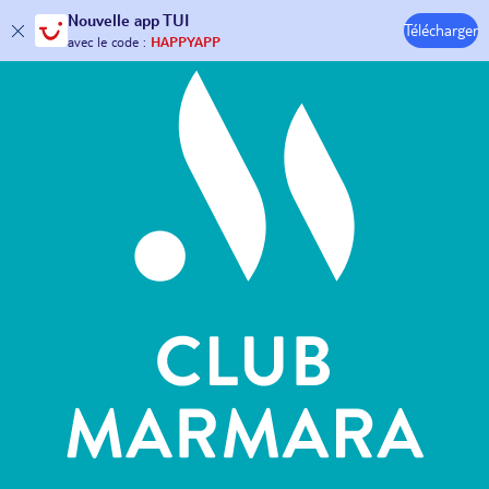
Hôtels & Clubs
Nouvelle
app TUI
Télécharger
30€ offerts*
sur votre
voyage !
avec le code :
HAPPYAPP