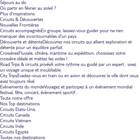
Séjours au ski
Où partir en février au soleil ?
Plus d'inspirations
Circuits & Découvertes
Nouvelles Frontières
Circuits accompagnés
En groupe, laissez-vous guider pour ne rien
manquer des incontournables d'un pays.
Découverte et détente
Découvrez nos circuits qui allient exploration et
détente pour un équilibre parfait.
Croisières
Fluviale, côtière, maritime ou expédition, choisissez votre
croisière idéale et mettez les voiles !
Road Trips & circuits privés
A votre rythme ou guidé par un expert : vivez
un voyage unique et inoubliable.
City Trips
Evadez-vous en train ou en avion et découvrez la ville dont vous
avez toujours rêvé.
Evènements du monde
Voyagez et participez à un évènement mondial :
festival, fête, concert, évènement sportif...
Toute notre offre
Nos Top destinations
Circuits Etats-Unis
Circuits Canada
Circuits Vietnam
Circuits Inde
Circuits Egypte
Toutes nos destinations