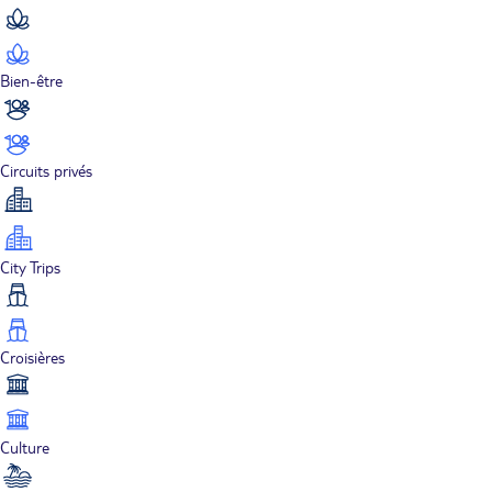
Bien-être
Circuits privés
City Trips
Croisières
Culture