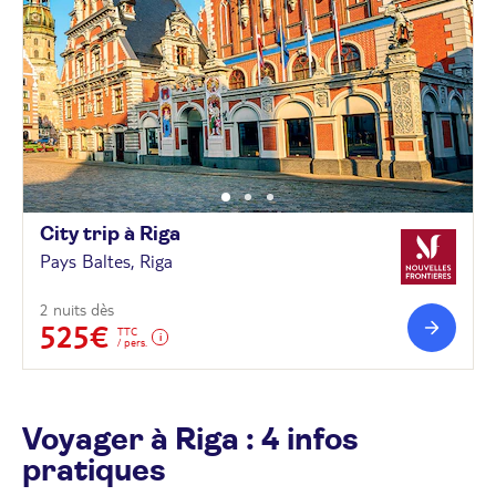
City trip à
Riga
Pays Baltes, Riga
2 nuits dès
525€
TTC
/ pers.
Voyager à Riga : 4 infos
pratiques