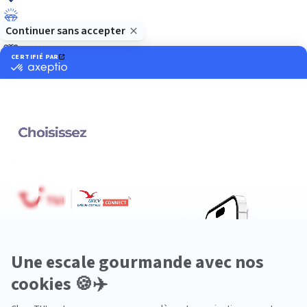
Luxe
Nature
Neige
Plongée
Premium