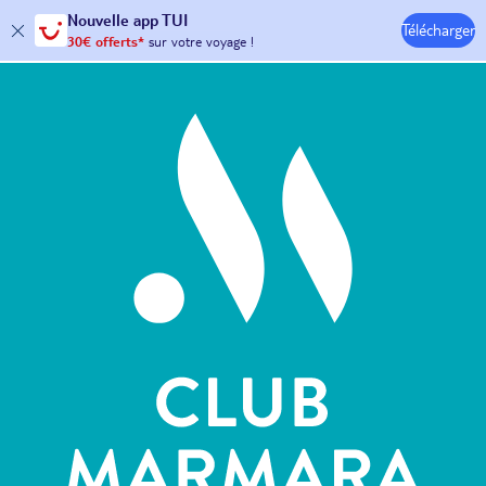
Nouvelle
app TUI
Télécharger
30€ offerts*
sur votre
voyage !
Hôtels & Clubs
avec le code :
HAPPYAPP