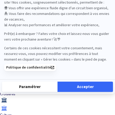
Aventure
Bien-être
Circuits privés
City Trips
Croisières
Culture