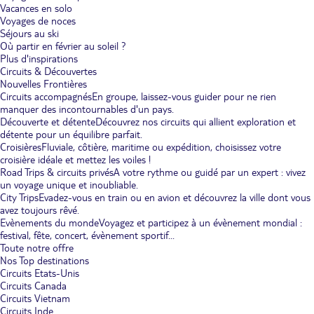
Vacances en solo
Voyages de noces
Séjours au ski
Où partir en février au soleil ?
Plus d'inspirations
Circuits & Découvertes
Nouvelles Frontières
Circuits accompagnés
En groupe, laissez-vous guider pour ne rien
manquer des incontournables d'un pays.
Découverte et détente
Découvrez nos circuits qui allient exploration et
détente pour un équilibre parfait.
Croisières
Fluviale, côtière, maritime ou expédition, choisissez votre
croisière idéale et mettez les voiles !
Road Trips & circuits privés
A votre rythme ou guidé par un expert : vivez
un voyage unique et inoubliable.
City Trips
Evadez-vous en train ou en avion et découvrez la ville dont vous
avez toujours rêvé.
Evènements du monde
Voyagez et participez à un évènement mondial :
festival, fête, concert, évènement sportif...
Toute notre offre
Nos Top destinations
Circuits Etats-Unis
Circuits Canada
Circuits Vietnam
Circuits Inde