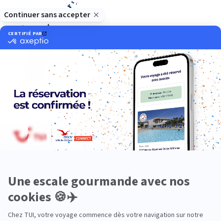
Océan Indien
Nos thématiques
Actif
Adult only