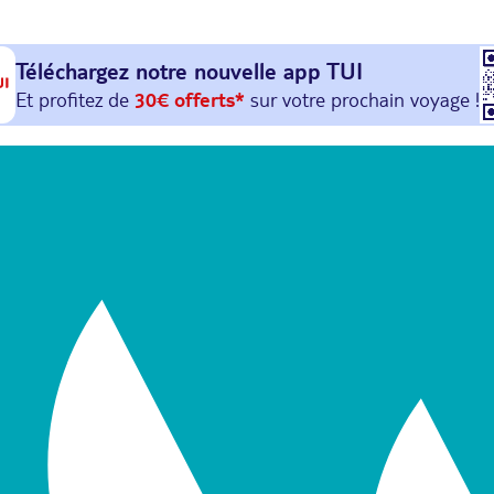
Téléchargez notre nouvelle
app TUI
Et profitez de
30€ offerts*
sur votre
prochain
voyage !
avec le code :
HAPPYAPP