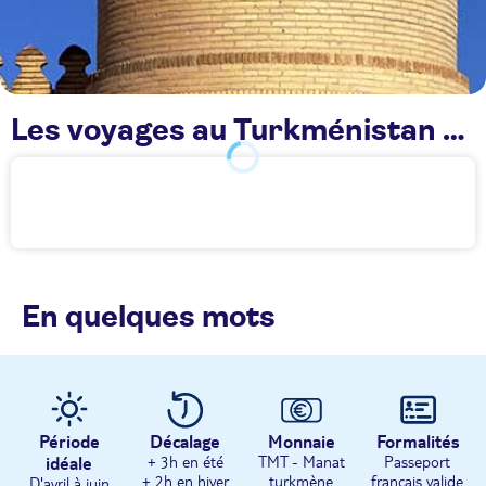
Les voyages au Turkménistan TUI
En quelques mots
Période
Décalage
Monnaie
Formalités
idéale
+ 3h en été
TMT - Manat
Passeport
+ 2h en hiver
turkmène
français valide
D'avril à juin