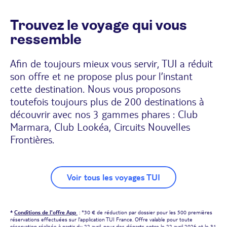
Trouvez le voyage qui vous
ressemble
Afin de toujours mieux vous servir, TUI a réduit
son offre et ne propose plus pour l’instant
cette destination. Nous vous proposons
toutefois toujours plus de 200 destinations à
découvrir avec nos 3 gammes phares : Club
Marmara, Club Lookéa, Circuits Nouvelles
Frontières.
Voir tous les voyages TUI
*
Conditions de l'offre App
: *30 € de réduction par dossier pour les 500 premières
réservations effectuées sur l'application TUI France. Offre valable pour toute
réservation réalisée à partir du 22 avril, pour des départs entre le 22 avril 2026 et le 31