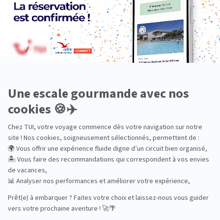
Dans les îles
Découverte
En couple
En famille
En solo