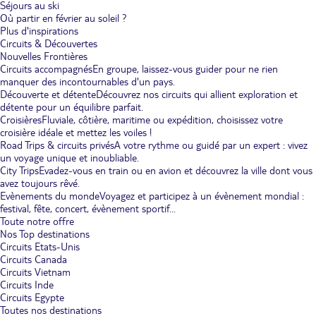
Séjours au ski
Où partir en février au soleil ?
Plus d'inspirations
Circuits & Découvertes
Nouvelles Frontières
Circuits accompagnés
En groupe, laissez-vous guider pour ne rien
manquer des incontournables d'un pays.
Découverte et détente
Découvrez nos circuits qui allient exploration et
détente pour un équilibre parfait.
Croisières
Fluviale, côtière, maritime ou expédition, choisissez votre
croisière idéale et mettez les voiles !
Road Trips & circuits privés
A votre rythme ou guidé par un expert : vivez
un voyage unique et inoubliable.
City Trips
Evadez-vous en train ou en avion et découvrez la ville dont vous
avez toujours rêvé.
Evènements du monde
Voyagez et participez à un évènement mondial :
festival, fête, concert, évènement sportif...
Toute notre offre
Nos Top destinations
Circuits Etats-Unis
Circuits Canada
Circuits Vietnam
Circuits Inde
Circuits Egypte
Toutes nos destinations