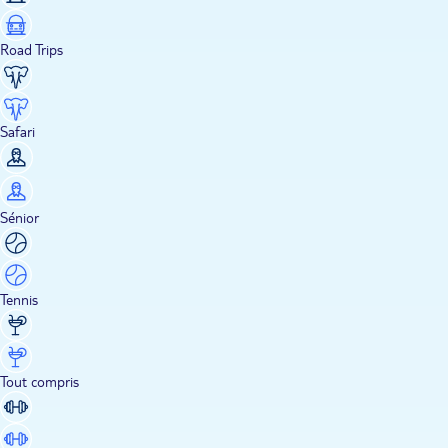
Road Trips
Safari
Sénior
Tennis
Tout compris