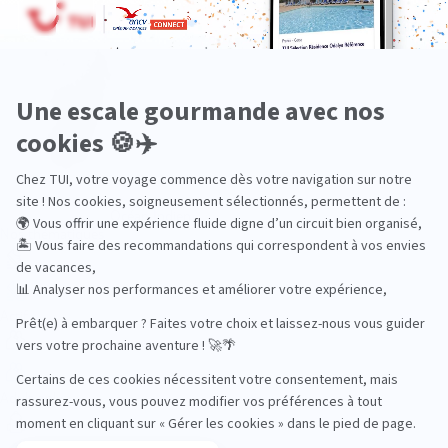
Océan Indien
Nos thématiques
Actif
Adult only