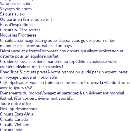
Vacances en solo
Voyages de noces
Séjours au ski
Où partir en février au soleil ?
Plus d'inspirations
Circuits & Découvertes
Nouvelles Frontières
Circuits accompagnés
En groupe, laissez-vous guider pour ne rien
manquer des incontournables d'un pays.
Découverte et détente
Découvrez nos circuits qui allient exploration et
détente pour un équilibre parfait.
Croisières
Fluviale, côtière, maritime ou expédition, choisissez votre
croisière idéale et mettez les voiles !
Road Trips & circuits privés
A votre rythme ou guidé par un expert : vivez
un voyage unique et inoubliable.
City Trips
Evadez-vous en train ou en avion et découvrez la ville dont vous
avez toujours rêvé.
Evènements du monde
Voyagez et participez à un évènement mondial :
festival, fête, concert, évènement sportif...
Toute notre offre
Nos Top destinations
Circuits Etats-Unis
Circuits Canada
Circuits Vietnam
Circuits Inde