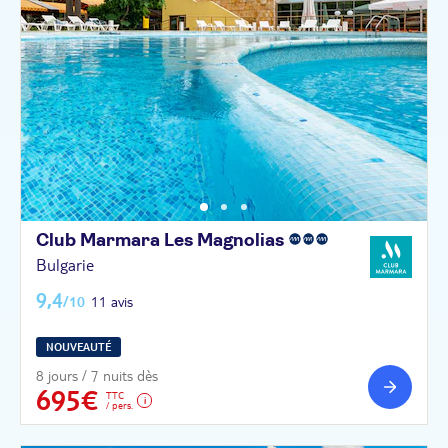
Club Marmara Les
Magnolias
Bulgarie
9,4
/10
11 avis
NOUVEAUTÉ
8 jours / 7 nuits dès
695€
TTC
/ pers.