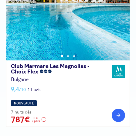
Club Marmara Les Magnolias -
Choix
Flex
Bulgarie
9,4
/10
11 avis
NOUVEAUTÉ
7 nuits dès
787€
TTC
/ pers.