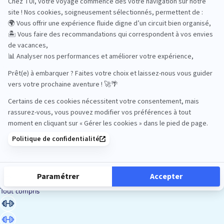
Road Trips
Safari
Sénior
Tennis
Tout compris