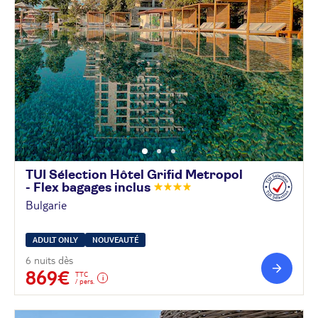
TUI Sélection Hôtel Grifid Metropol
- Flex bagages
inclus
Bulgarie
ADULT ONLY
NOUVEAUTÉ
6 nuits dès
869€
TTC
/ pers.