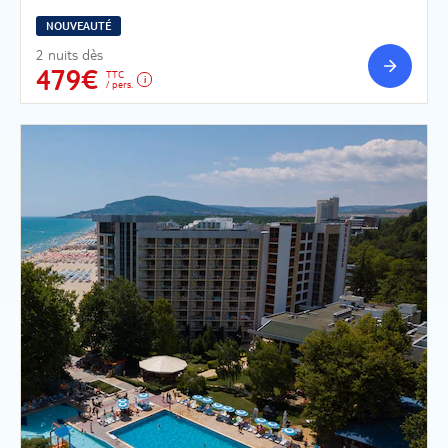
NOUVEAUTÉ
2 nuits dès
479€
TTC
/ pers.