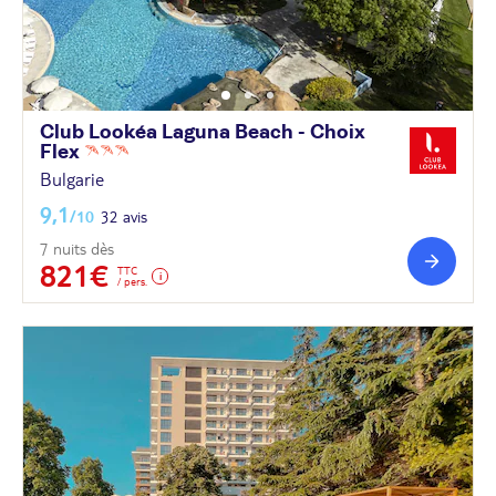
Club Lookéa Laguna Beach - Choix
Flex
Bulgarie
9,1
/10
32 avis
7 nuits dès
821€
TTC
/ pers.