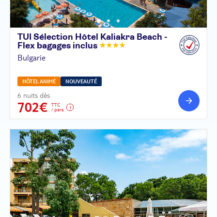
TUI Sélection Hôtel Kaliakra Beach -
Flex bagages
inclus
Bulgarie
HÔTEL ANIMÉ
NOUVEAUTÉ
6 nuits dès
702€
TTC
/ pers.