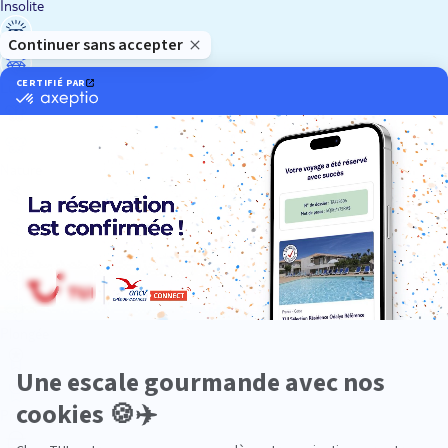
Insolite
Luxe
Nature
Neige
Plongée
Premium