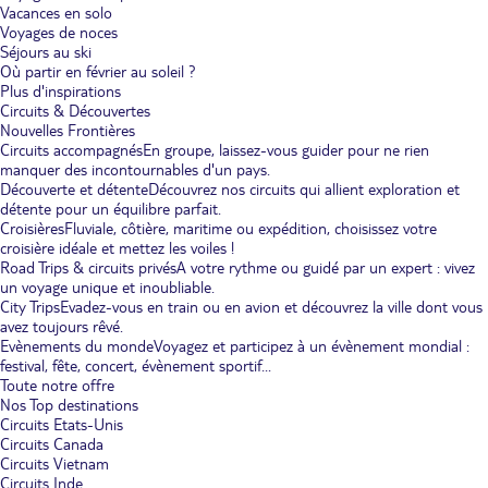
Vacances en solo
Voyages de noces
Séjours au ski
Où partir en février au soleil ?
Plus d'inspirations
Circuits & Découvertes
Nouvelles Frontières
Circuits accompagnés
En groupe, laissez-vous guider pour ne rien
manquer des incontournables d'un pays.
Découverte et détente
Découvrez nos circuits qui allient exploration et
détente pour un équilibre parfait.
Croisières
Fluviale, côtière, maritime ou expédition, choisissez votre
croisière idéale et mettez les voiles !
Road Trips & circuits privés
A votre rythme ou guidé par un expert : vivez
un voyage unique et inoubliable.
City Trips
Evadez-vous en train ou en avion et découvrez la ville dont vous
avez toujours rêvé.
Evènements du monde
Voyagez et participez à un évènement mondial :
festival, fête, concert, évènement sportif...
Toute notre offre
Nos Top destinations
Circuits Etats-Unis
Circuits Canada
Circuits Vietnam
Circuits Inde