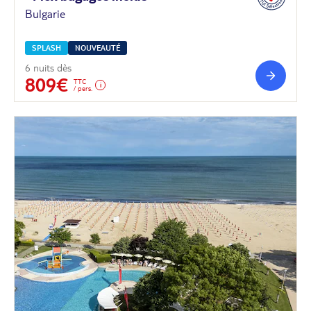
Bulgarie
SPLASH
NOUVEAUTÉ
6 nuits dès
809€
TTC
/ pers.