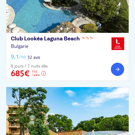
Club Lookéa Laguna
Beach
Bulgarie
9,1
/10
32 avis
8 jours / 7 nuits dès
685€
TTC
/ pers.