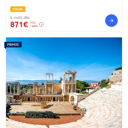
MALIN
6 nuits dès
871€
TTC
/ pers.
PRIMOS