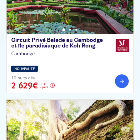
Circuit Privé Balade au Cambodge
et île paradisiaque de Koh
Rong
Cambodge
NOUVEAUTÉ
10 nuits dès
2 629€
TTC
/ pers.