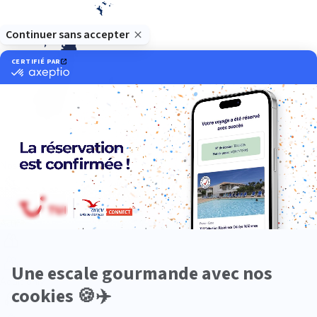
Océan Indien
Nos thématiques
Actif
Adult only