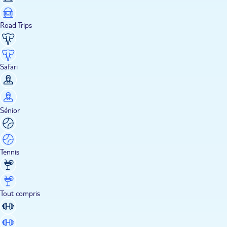
Road Trips
Safari
Sénior
Tennis
Tout compris