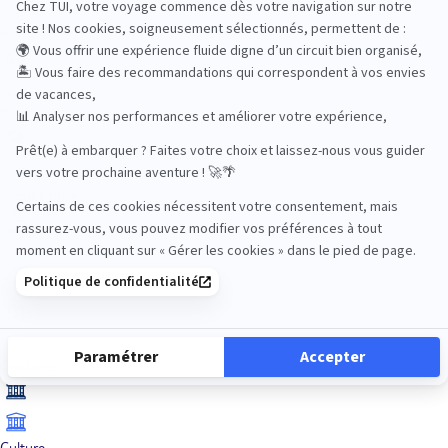
Aventure
Bien-être
Circuits privés
City Trips
Croisières
Culture