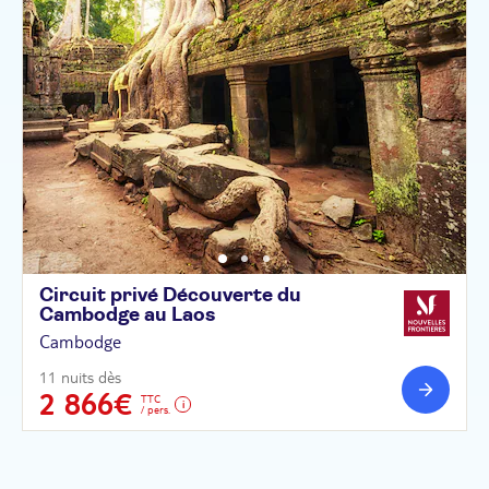
Circuit privé Découverte du
Cambodge au
Laos
Cambodge
11 nuits dès
2 866€
TTC
/ pers.