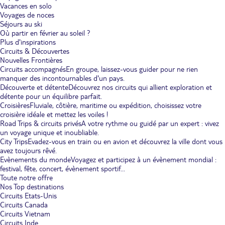
Vacances en solo
Voyages de noces
Séjours au ski
Où partir en février au soleil ?
Plus d'inspirations
Circuits & Découvertes
Nouvelles Frontières
Circuits accompagnés
En groupe, laissez-vous guider pour ne rien
manquer des incontournables d'un pays.
Découverte et détente
Découvrez nos circuits qui allient exploration et
détente pour un équilibre parfait.
Croisières
Fluviale, côtière, maritime ou expédition, choisissez votre
croisière idéale et mettez les voiles !
Road Trips & circuits privés
A votre rythme ou guidé par un expert : vivez
un voyage unique et inoubliable.
City Trips
Evadez-vous en train ou en avion et découvrez la ville dont vous
avez toujours rêvé.
Evènements du monde
Voyagez et participez à un évènement mondial :
festival, fête, concert, évènement sportif...
Toute notre offre
Nos Top destinations
Circuits Etats-Unis
Circuits Canada
Circuits Vietnam
Circuits Inde