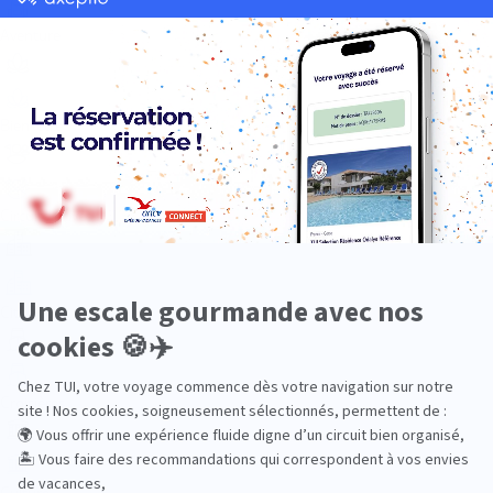
Aventure
Bien-être
Circuits privés
City Trips
Croisières
Culture