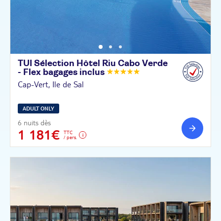
TUI Sélection Hôtel Riu Cabo Verde
- Flex bagages
inclus
Cap-Vert, Ile de Sal
ADULT ONLY
6 nuits dès
1 181€
TTC
/ pers.