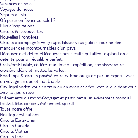
Vacances en solo
Voyages de noces
Séjours au ski
Où partir en février au soleil ?
Plus d'inspirations
Circuits & Découvertes
Nouvelles Frontières
Circuits accompagnés
En groupe, laissez-vous guider pour ne rien
manquer des incontournables d'un pays.
Découverte et détente
Découvrez nos circuits qui allient exploration et
détente pour un équilibre parfait.
Croisières
Fluviale, côtière, maritime ou expédition, choisissez votre
croisière idéale et mettez les voiles !
Road Trips & circuits privés
A votre rythme ou guidé par un expert : vivez
un voyage unique et inoubliable.
City Trips
Evadez-vous en train ou en avion et découvrez la ville dont vous
avez toujours rêvé.
Evènements du monde
Voyagez et participez à un évènement mondial :
festival, fête, concert, évènement sportif...
Toute notre offre
Nos Top destinations
Circuits Etats-Unis
Circuits Canada
Circuits Vietnam
Circuits Inde