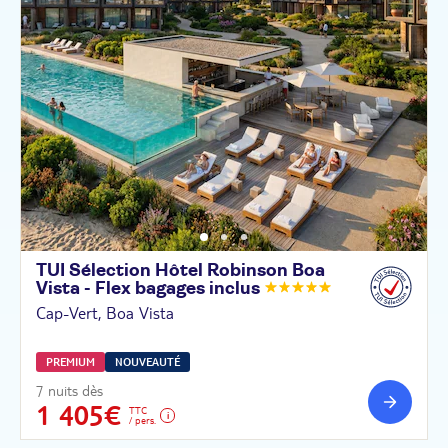
TUI Sélection Hôtel Robinson Boa
Vista - Flex bagages
inclus
Cap-Vert, Boa Vista
PREMIUM
NOUVEAUTÉ
7 nuits dès
1 405€
TTC
/ pers.