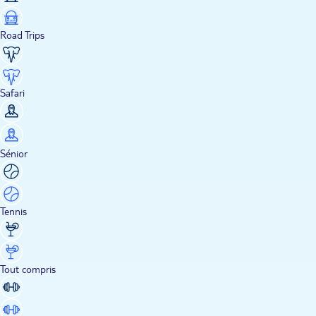
Road Trips
Safari
Sénior
Tennis
Tout compris