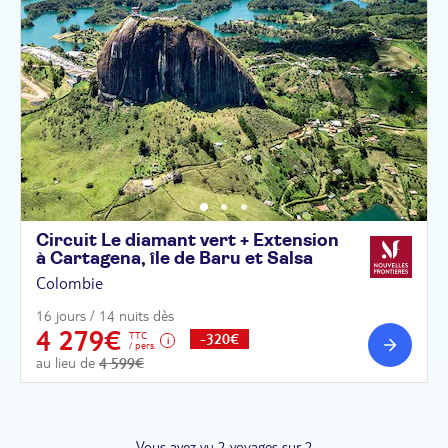
Circuit Le diamant vert + Extension
à Cartagena, île de Baru et
Salsa
Colombie
16 jours / 14 nuits dès
4 279€
TTC
-320€
/ pers.
au lieu de
4 599€
Vous avez vu 2 voyages sur 2