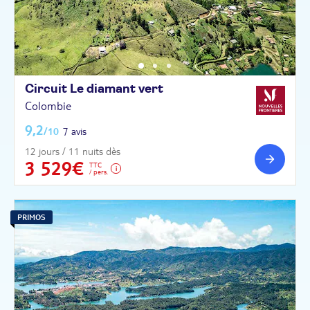
Circuit Le diamant
vert
Colombie
9,2
/10
7 avis
12 jours / 11 nuits dès
3 529€
TTC
/ pers.
PRIMOS