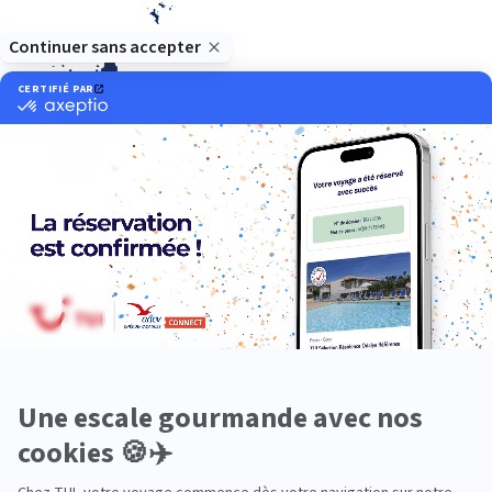
Océan Indien
Nos thématiques
Actif
Adult only