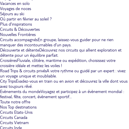
Vacances en solo
Voyages de noces
Séjours au ski
Où partir en février au soleil ?
Plus d'inspirations
Circuits & Découvertes
Nouvelles Frontières
Circuits accompagnés
En groupe, laissez-vous guider pour ne rien
manquer des incontournables d'un pays.
Découverte et détente
Découvrez nos circuits qui allient exploration et
détente pour un équilibre parfait.
Croisières
Fluviale, côtière, maritime ou expédition, choisissez votre
croisière idéale et mettez les voiles !
Road Trips & circuits privés
A votre rythme ou guidé par un expert : vivez
un voyage unique et inoubliable.
City Trips
Evadez-vous en train ou en avion et découvrez la ville dont vous
avez toujours rêvé.
Evènements du monde
Voyagez et participez à un évènement mondial :
festival, fête, concert, évènement sportif...
Toute notre offre
Nos Top destinations
Circuits Etats-Unis
Circuits Canada
Circuits Vietnam
Circuits Inde