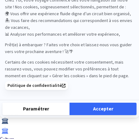
Aventure
Bien-être
Circuits privés
City Trips
Croisières
Culture