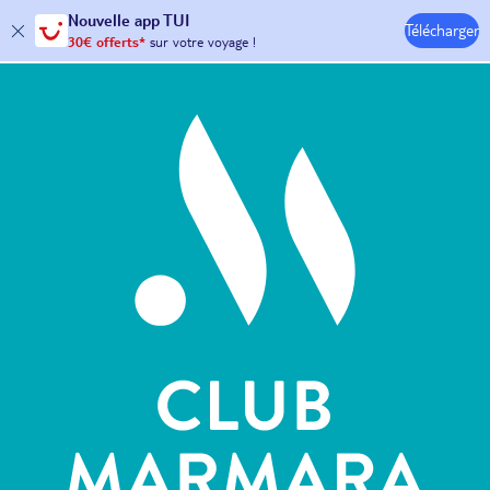
Nouvelle
app TUI
30€ offerts*
sur votre
voyage !
Télécharger
avec le code :
HAPPYAPP
Hôtels & Clubs