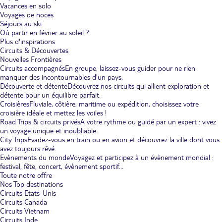
Vacances en solo
Voyages de noces
Séjours au ski
Où partir en février au soleil ?
Plus d'inspirations
Circuits & Découvertes
Nouvelles Frontières
Circuits accompagnés
En groupe, laissez-vous guider pour ne rien
manquer des incontournables d'un pays.
Découverte et détente
Découvrez nos circuits qui allient exploration et
détente pour un équilibre parfait.
Croisières
Fluviale, côtière, maritime ou expédition, choisissez votre
croisière idéale et mettez les voiles !
Road Trips & circuits privés
A votre rythme ou guidé par un expert : vivez
un voyage unique et inoubliable.
City Trips
Evadez-vous en train ou en avion et découvrez la ville dont vous
avez toujours rêvé.
Evènements du monde
Voyagez et participez à un évènement mondial :
festival, fête, concert, évènement sportif...
Toute notre offre
Nos Top destinations
Circuits Etats-Unis
Circuits Canada
Circuits Vietnam
Circuits Inde