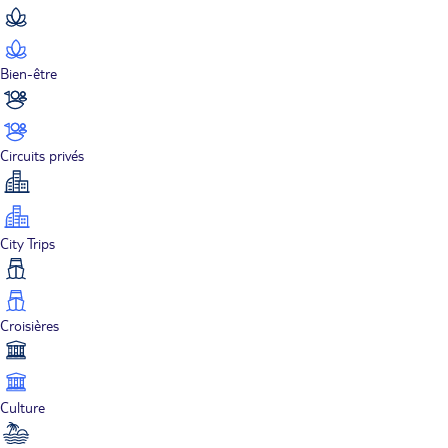
Bien-être
Circuits privés
City Trips
Croisières
Culture