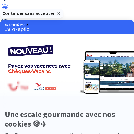
Luxe
Nature
Neige
Plongée
Premium