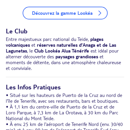
Découvrez la gamme Lookéa
Le Club
Entre majestueux parc national du Teide,
plages
volcaniques
et
réserves naturelles d’Anaga et de Las
Lagunetas
, le
Club Lookéa Alua Ténérife
est idéal pour
alterner découverte des
paysages grandioses
et
moments de détente, dans une atmosphère chaleureuse
et conviviale.
Les Infos Pratiques
• Situé sur les hauteurs de Puerto de la Cruz au nord de
l'île de Tenerife, avec ses restaurants, bars et boutiques.
• À 1,1 km du centre-ville de Puerto de la Cruz et de
Loro Parque, à 7,3 km de La Orotava, à 30 km du Parc
National du Mont Teide.
• À env. 25 km de l'aéroport de Tenerife Nord (env. 30/40
min) et à env. 80 km de l'aéroport de Tenerife Sud (env.