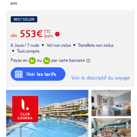
avis
BEST SELLER
553€
TTC
dès
/pers.
8 Jours / 7 nuits
Vol non inclus
Transferts non inclus
Tout compris
Payez en
ou
par carte bancaire
Voir les tarifs
Voir le descriptif du voyage