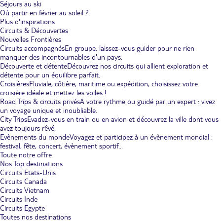
Séjours au ski
Où partir en février au soleil ?
Plus d'inspirations
Circuits & Découvertes
Nouvelles Frontières
Circuits accompagnés
En groupe, laissez-vous guider pour ne rien
manquer des incontournables d'un pays.
Découverte et détente
Découvrez nos circuits qui allient exploration et
détente pour un équilibre parfait.
Croisières
Fluviale, côtière, maritime ou expédition, choisissez votre
croisière idéale et mettez les voiles !
Road Trips & circuits privés
A votre rythme ou guidé par un expert : vivez
un voyage unique et inoubliable.
City Trips
Evadez-vous en train ou en avion et découvrez la ville dont vous
avez toujours rêvé.
Evènements du monde
Voyagez et participez à un évènement mondial :
festival, fête, concert, évènement sportif...
Toute notre offre
Nos Top destinations
Circuits Etats-Unis
Circuits Canada
Circuits Vietnam
Circuits Inde
Circuits Egypte
Toutes nos destinations