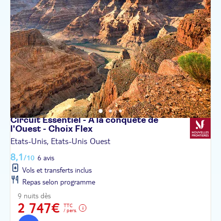
Circuit Essentiel - À la conquête de
l'Ouest - Choix
Flex
Etats-Unis, Etats-Unis Ouest
8,1
/10
6 avis
Vols et transferts inclus
Repas selon programme
9 nuits dès
2 747€
TTC
/ pers.