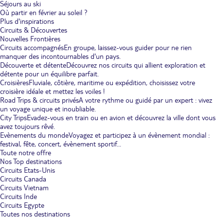
Séjours au ski
Où partir en février au soleil ?
Plus d'inspirations
Circuits & Découvertes
Nouvelles Frontières
Circuits accompagnés
En groupe, laissez-vous guider pour ne rien
manquer des incontournables d'un pays.
Découverte et détente
Découvrez nos circuits qui allient exploration et
détente pour un équilibre parfait.
Croisières
Fluviale, côtière, maritime ou expédition, choisissez votre
croisière idéale et mettez les voiles !
Road Trips & circuits privés
A votre rythme ou guidé par un expert : vivez
un voyage unique et inoubliable.
City Trips
Evadez-vous en train ou en avion et découvrez la ville dont vous
avez toujours rêvé.
Evènements du monde
Voyagez et participez à un évènement mondial :
festival, fête, concert, évènement sportif...
Toute notre offre
Nos Top destinations
Circuits Etats-Unis
Circuits Canada
Circuits Vietnam
Circuits Inde
Circuits Egypte
Toutes nos destinations