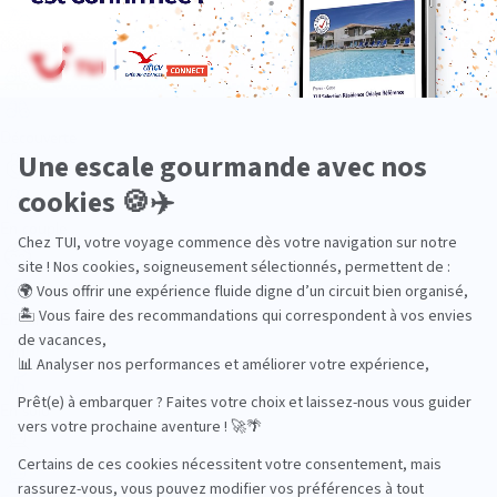
Dans les îles
Découverte
En couple
En famille
En solo