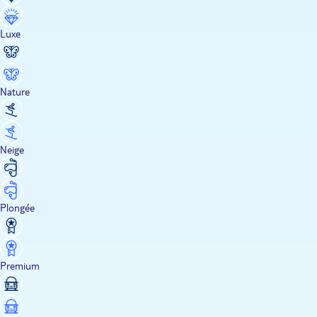
Luxe
Nature
Neige
Plongée
Premium