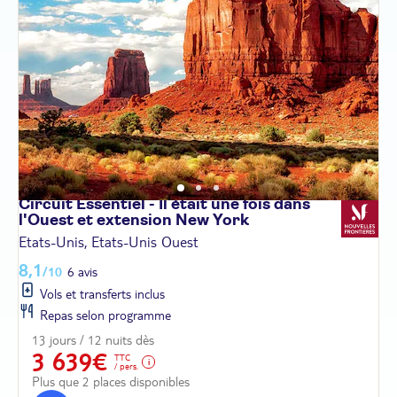
Circuit Essentiel - Il était une fois dans
l'Ouest et extension New
York
Etats-Unis, Etats-Unis Ouest
8,1
/10
6 avis
Vols et transferts inclus
Repas selon programme
13 jours / 12 nuits dès
3 639€
TTC
/ pers.
Plus que 2 places disponibles