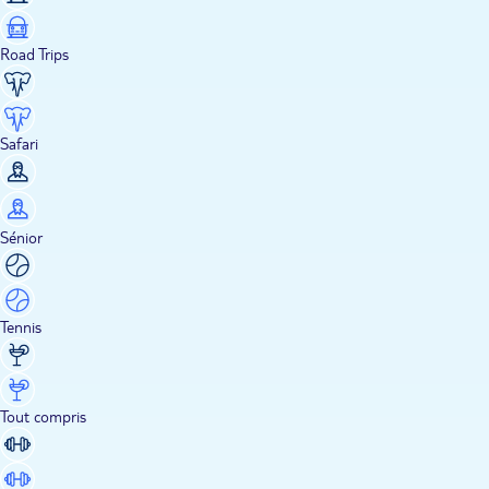
Road Trips
Safari
Sénior
Tennis
Tout compris