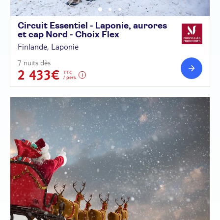
Circuit Essentiel - Laponie, aurores
et cap Nord - Choix
Flex
Finlande, Laponie
7 nuits dès
2 433€
TTC
/ pers.