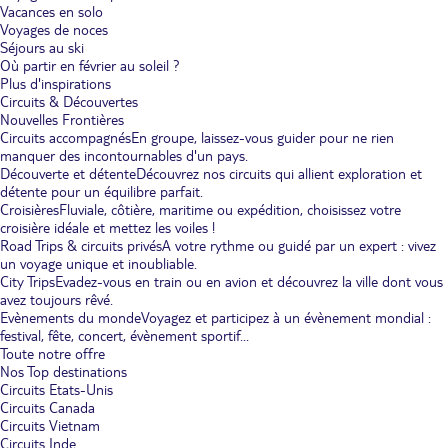
Vacances en solo
Voyages de noces
Séjours au ski
Où partir en février au soleil ?
Plus d'inspirations
Circuits & Découvertes
Nouvelles Frontières
Circuits accompagnés
En groupe, laissez-vous guider pour ne rien
manquer des incontournables d'un pays.
Découverte et détente
Découvrez nos circuits qui allient exploration et
détente pour un équilibre parfait.
Croisières
Fluviale, côtière, maritime ou expédition, choisissez votre
croisière idéale et mettez les voiles !
Road Trips & circuits privés
A votre rythme ou guidé par un expert : vivez
un voyage unique et inoubliable.
City Trips
Evadez-vous en train ou en avion et découvrez la ville dont vous
avez toujours rêvé.
Evènements du monde
Voyagez et participez à un évènement mondial :
festival, fête, concert, évènement sportif...
Toute notre offre
Nos Top destinations
Circuits Etats-Unis
Circuits Canada
Circuits Vietnam
Circuits Inde