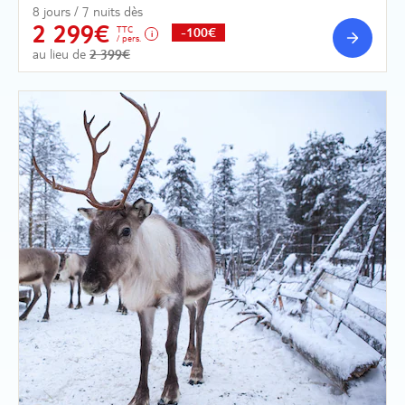
8 jours / 7 nuits dès
2 299€
TTC
-100€
/ pers.
au lieu de
2 399€