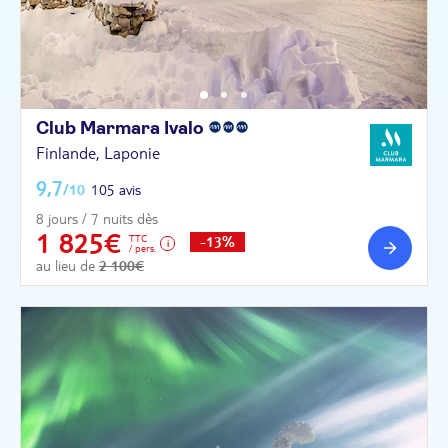
Club Marmara
Ivalo
Finlande, Laponie
9,7
/10
105 avis
8 jours / 7 nuits dès
1 825€
TTC
-13%
/ pers.
au lieu de
2 100€