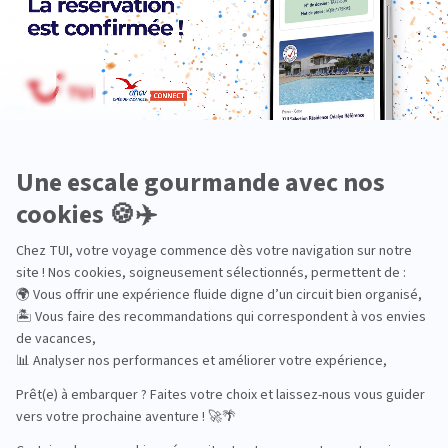
Dans les îles
Découverte
En couple
En famille
En solo