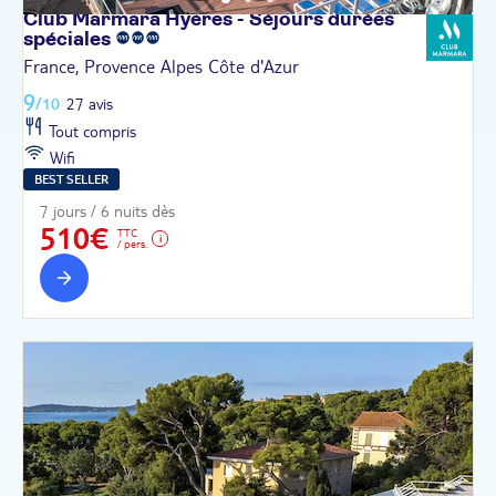
Club Marmara Hyères - Séjours durées
spéciales
France, Provence Alpes Côte d'Azur
9
/10
27 avis
Tout compris
Wifi
BEST SELLER
7 jours / 6 nuits dès
510€
TTC
/ pers.