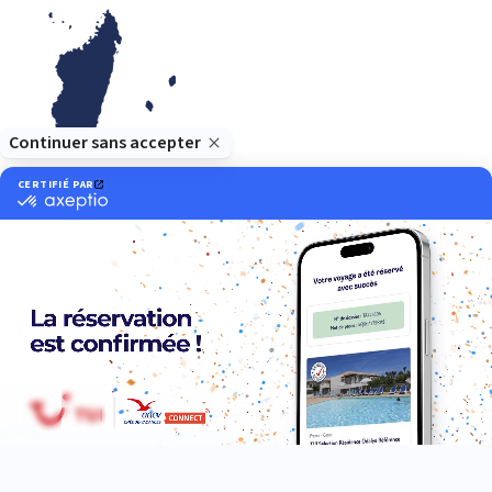
Océan Indien
Nos thématiques
Actif
Adult only
Aventure