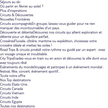
Séjours au ski
Où partir en février au soleil ?
Plus d'inspirations
Circuits & Découvertes
Nouvelles Frontières
Circuits accompagnés
En groupe, laissez-vous guider pour ne rien
manquer des incontournables d'un pays.
Découverte et détente
Découvrez nos circuits qui allient exploration et
détente pour un équilibre parfait.
Croisières
Fluviale, côtière, maritime ou expédition, choisissez votre
croisière idéale et mettez les voiles !
Road Trips & circuits privés
A votre rythme ou guidé par un expert : vivez
un voyage unique et inoubliable.
City Trips
Evadez-vous en train ou en avion et découvrez la ville dont vous
avez toujours rêvé.
Evènements du monde
Voyagez et participez à un évènement mondial :
festival, fête, concert, évènement sportif...
Toute notre offre
Nos Top destinations
Circuits Etats-Unis
Circuits Canada
Circuits Vietnam
Circuits Inde
Circuits Egypte
Toutes nos destinations