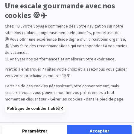
Bien-être
Circuits privés
City Trips
Croisières
Culture