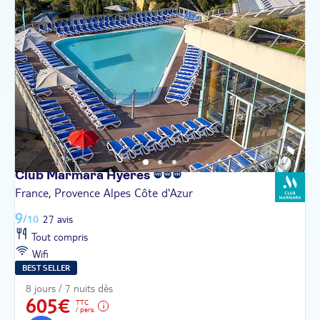
Club Marmara
Hyères
France, Provence Alpes Côte d'Azur
9
/10
27 avis
Tout compris
Wifi
BEST SELLER
8 jours / 7 nuits dès
605€
TTC
/ pers.