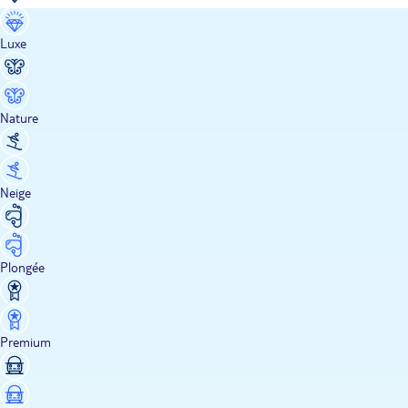
Luxe
Nature
Neige
Plongée
Premium