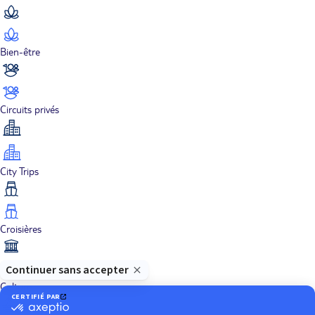
Bien-être
Circuits privés
City Trips
Croisières
Culture