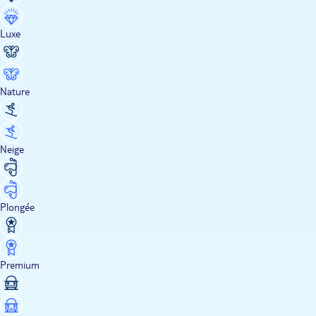
Luxe
Nature
Neige
Plongée
Premium