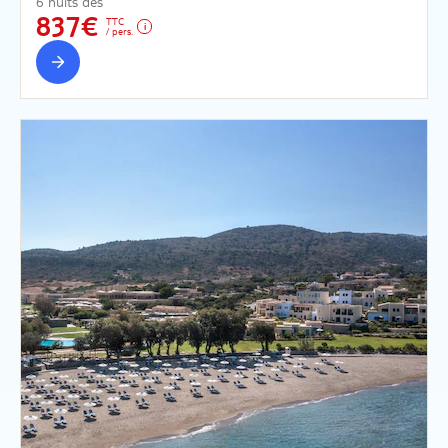
6 nuits dès
837€
TTC
/ pers.