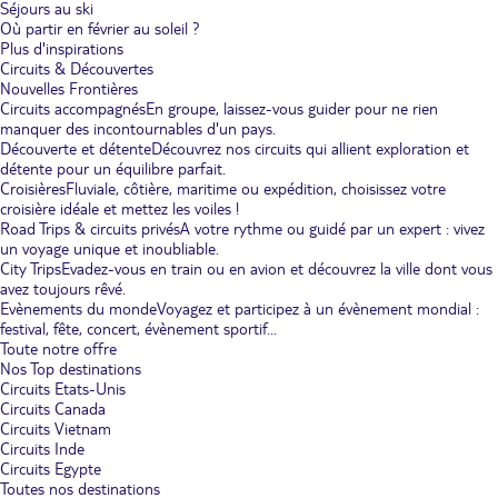
Séjours au ski
Où partir en février au soleil ?
Plus d'inspirations
Circuits & Découvertes
Nouvelles Frontières
Circuits accompagnés
En groupe, laissez-vous guider pour ne rien
manquer des incontournables d'un pays.
Découverte et détente
Découvrez nos circuits qui allient exploration et
détente pour un équilibre parfait.
Croisières
Fluviale, côtière, maritime ou expédition, choisissez votre
croisière idéale et mettez les voiles !
Road Trips & circuits privés
A votre rythme ou guidé par un expert : vivez
un voyage unique et inoubliable.
City Trips
Evadez-vous en train ou en avion et découvrez la ville dont vous
avez toujours rêvé.
Evènements du monde
Voyagez et participez à un évènement mondial :
festival, fête, concert, évènement sportif...
Toute notre offre
Nos Top destinations
Circuits Etats-Unis
Circuits Canada
Circuits Vietnam
Circuits Inde
Circuits Egypte
Toutes nos destinations