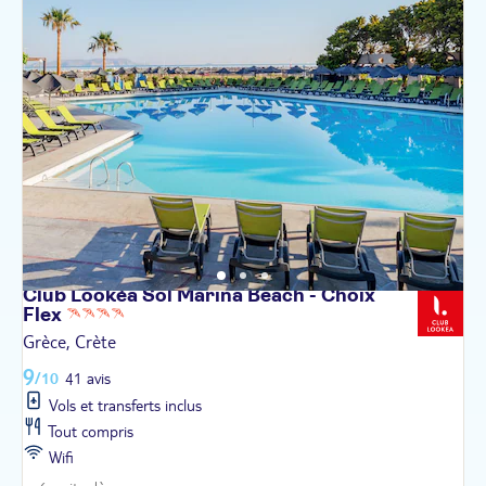
Club Lookéa Sol Marina Beach - Choix
Flex
Grèce, Crète
9
/10
41 avis
Vols et transferts inclus
Tout compris
Wifi