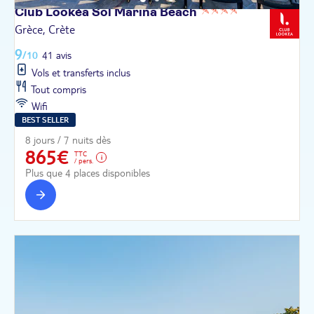
Club Lookéa Sol Marina
Beach
Grèce, Crète
9
/10
41 avis
Vols et transferts inclus
Tout compris
Wifi
BEST SELLER
8 jours / 7 nuits dès
865€
TTC
/ pers.
Plus que 4 places disponibles