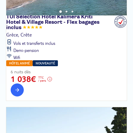
TUI Sélection Hôtel Kalimera Kriti
Hotel & Village Resort - Flex bagages
inclus
Grèce, Crète
Vols et transferts inclus
Demi-pension
Wifi
HÔTEL ANIMÉ
NOUVEAUTÉ
6 nuits dès
1 038€
TTC
/ pers.