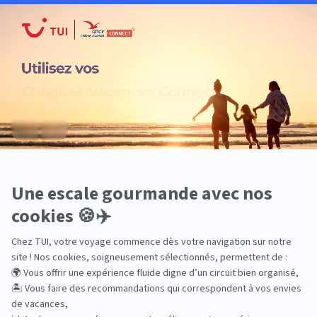
Dans les îles
Découverte
En couple
En famille
En solo