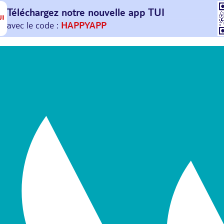
Téléchargez notre nouvelle
app TUI
Et profitez de
30€ offerts*
sur votre
prochain
voyage !
avec le code :
HAPPYAPP