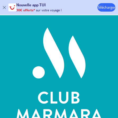
Nouvelle
app TUI
Télécharger
30€ offerts*
sur votre
voyage !
Hôtels & Clubs
avec le code :
HAPPYAPP