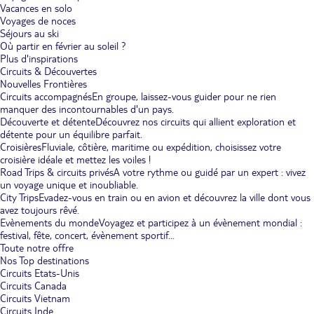
Vacances en solo
Voyages de noces
Séjours au ski
Où partir en février au soleil ?
Plus d'inspirations
Circuits & Découvertes
Nouvelles Frontières
Circuits accompagnés
En groupe, laissez-vous guider pour ne rien
manquer des incontournables d'un pays.
Découverte et détente
Découvrez nos circuits qui allient exploration et
détente pour un équilibre parfait.
Croisières
Fluviale, côtière, maritime ou expédition, choisissez votre
croisière idéale et mettez les voiles !
Road Trips & circuits privés
A votre rythme ou guidé par un expert : vivez
un voyage unique et inoubliable.
City Trips
Evadez-vous en train ou en avion et découvrez la ville dont vous
avez toujours rêvé.
Evènements du monde
Voyagez et participez à un évènement mondial :
festival, fête, concert, évènement sportif...
Toute notre offre
Nos Top destinations
Circuits Etats-Unis
Circuits Canada
Circuits Vietnam
Circuits Inde