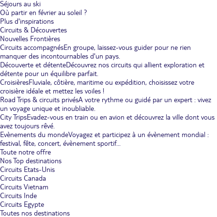
Séjours au ski
Où partir en février au soleil ?
Plus d'inspirations
Circuits & Découvertes
Nouvelles Frontières
Circuits accompagnés
En groupe, laissez-vous guider pour ne rien
manquer des incontournables d'un pays.
Découverte et détente
Découvrez nos circuits qui allient exploration et
détente pour un équilibre parfait.
Croisières
Fluviale, côtière, maritime ou expédition, choisissez votre
croisière idéale et mettez les voiles !
Road Trips & circuits privés
A votre rythme ou guidé par un expert : vivez
un voyage unique et inoubliable.
City Trips
Evadez-vous en train ou en avion et découvrez la ville dont vous
avez toujours rêvé.
Evènements du monde
Voyagez et participez à un évènement mondial :
festival, fête, concert, évènement sportif...
Toute notre offre
Nos Top destinations
Circuits Etats-Unis
Circuits Canada
Circuits Vietnam
Circuits Inde
Circuits Egypte
Toutes nos destinations