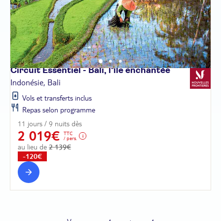
Circuit Essentiel - Bali, l'île
enchantée
Indonésie, Bali
Vols et transferts inclus
Repas selon programme
11 jours / 9 nuits dès
2 019€
TTC
/ pers.
au lieu de
2 139€
-120€