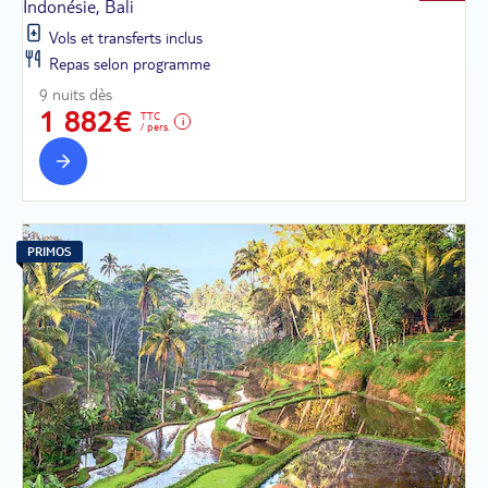
Indonésie, Bali
Vols et transferts inclus
Repas selon programme
9 nuits dès
1 882€
TTC
/ pers.
PRIMOS