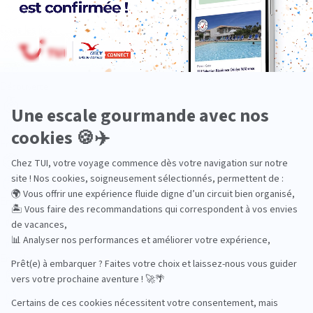
Dans les îles
Découverte
En couple
En famille
En solo