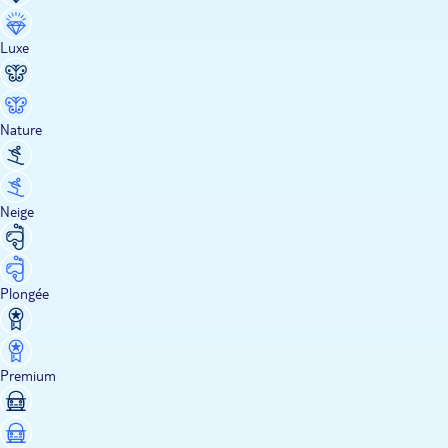
Luxe
Nature
Neige
Plongée
Premium