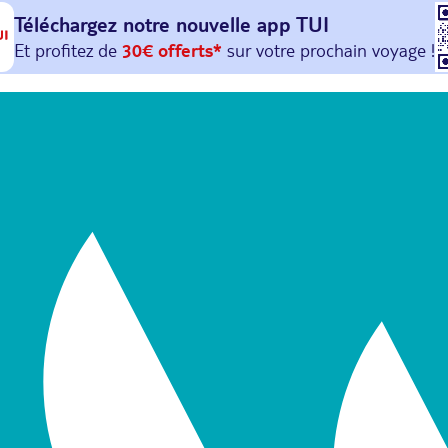
Téléchargez notre nouvelle
app TUI
Et profitez de
30€ offerts*
sur votre
prochain
voyage !
avec le code :
HAPPYAPP