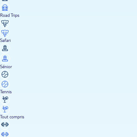
Road Trips
Safari
Sénior
Tennis
Tout compris