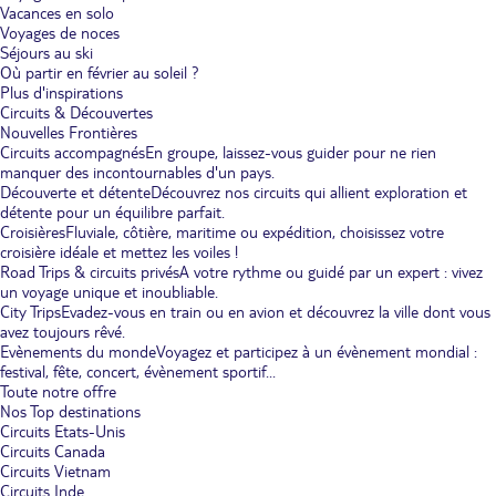
Vacances en solo
Voyages de noces
Séjours au ski
Où partir en février au soleil ?
Plus d'inspirations
Circuits & Découvertes
Nouvelles Frontières
Circuits accompagnés
En groupe, laissez-vous guider pour ne rien
manquer des incontournables d'un pays.
Découverte et détente
Découvrez nos circuits qui allient exploration et
détente pour un équilibre parfait.
Croisières
Fluviale, côtière, maritime ou expédition, choisissez votre
croisière idéale et mettez les voiles !
Road Trips & circuits privés
A votre rythme ou guidé par un expert : vivez
un voyage unique et inoubliable.
City Trips
Evadez-vous en train ou en avion et découvrez la ville dont vous
avez toujours rêvé.
Evènements du monde
Voyagez et participez à un évènement mondial :
festival, fête, concert, évènement sportif...
Toute notre offre
Nos Top destinations
Circuits Etats-Unis
Circuits Canada
Circuits Vietnam
Circuits Inde