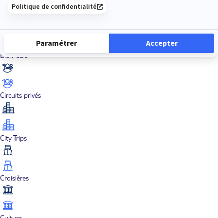
Aventure
Bien-être
Circuits privés
City Trips
Croisières
Culture