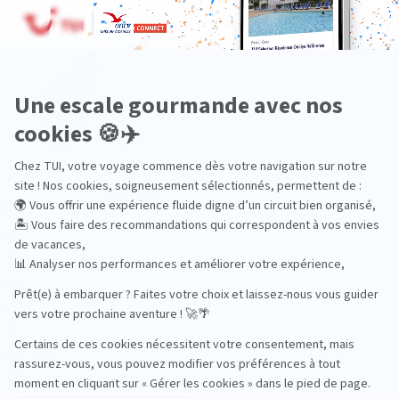
Océan Indien
Nos thématiques
Actif
Adult only