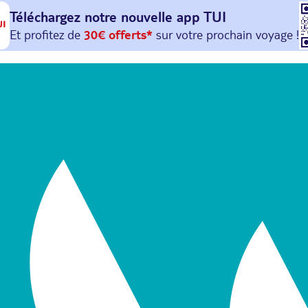
Téléchargez notre nouvelle
app TUI
Et profitez de
30€ offerts*
sur votre
prochain
voyage !
avec le code :
HAPPYAPP