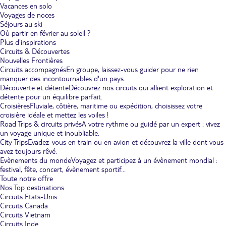
Vacances en solo
Voyages de noces
Séjours au ski
Où partir en février au soleil ?
Plus d'inspirations
Circuits & Découvertes
Nouvelles Frontières
Circuits accompagnés
En groupe, laissez-vous guider pour ne rien
manquer des incontournables d'un pays.
Découverte et détente
Découvrez nos circuits qui allient exploration et
détente pour un équilibre parfait.
Croisières
Fluviale, côtière, maritime ou expédition, choisissez votre
croisière idéale et mettez les voiles !
Road Trips & circuits privés
A votre rythme ou guidé par un expert : vivez
un voyage unique et inoubliable.
City Trips
Evadez-vous en train ou en avion et découvrez la ville dont vous
avez toujours rêvé.
Evènements du monde
Voyagez et participez à un évènement mondial :
festival, fête, concert, évènement sportif...
Toute notre offre
Nos Top destinations
Circuits Etats-Unis
Circuits Canada
Circuits Vietnam
Circuits Inde