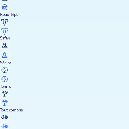
Road Trips
Safari
Sénior
Tennis
Tout compris