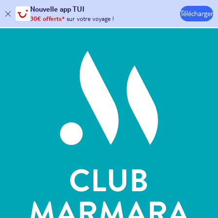
Nouvelle
app TUI
Télécharger
30€ offerts*
sur votre
voyage !
Hôtels & Clubs
avec le code :
HAPPYAPP