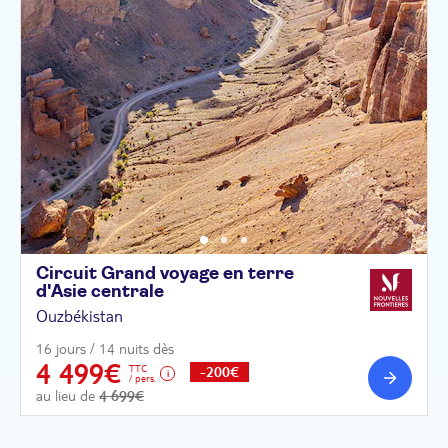
Circuit Grand voyage en terre
d'Asie
centrale
Ouzbékistan
16 jours / 14 nuits dès
4 499€
TTC
-200€
/ pers.
au lieu de
4 699€