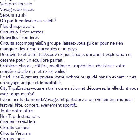
Vacances en solo
Voyages de noces
Séjours au ski
Où partir en février au soleil ?
Plus d'inspirations
Circuits & Découvertes
Nouvelles Frontières
Circuits accompagnés
En groupe, laissez-vous guider pour ne rien
manquer des incontournables d'un pays.
Découverte et détente
Découvrez nos circuits qui allient exploration et
détente pour un équilibre parfait.
Croisières
Fluviale, côtière, maritime ou expédition, choisissez votre
croisière idéale et mettez les voiles !
Road Trips & circuits privés
A votre rythme ou guidé par un expert : vivez
un voyage unique et inoubliable.
City Trips
Evadez-vous en train ou en avion et découvrez la ville dont vous
avez toujours rêvé.
Evènements du monde
Voyagez et participez à un évènement mondial :
festival, fête, concert, évènement sportif...
Toute notre offre
Nos Top destinations
Circuits Etats-Unis
Circuits Canada
Circuits Vietnam
Circuits Inde