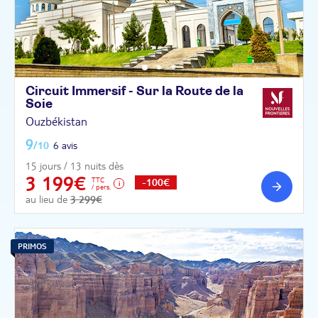
Circuit Immersif - Sur la Route de la
Soie
Ouzbékistan
9
/10
6 avis
15 jours / 13 nuits dès
3 199€
TTC
-100€
/ pers.
au lieu de
3 299€
PRIMOS