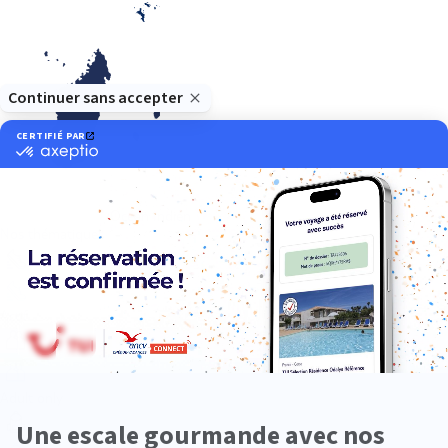
Océan Indien
Nos thématiques
Actif
Adult only