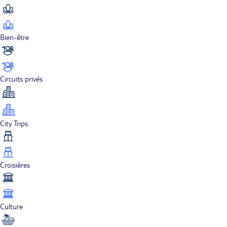
Bien-être
Circuits privés
City Trips
Croisières
Culture