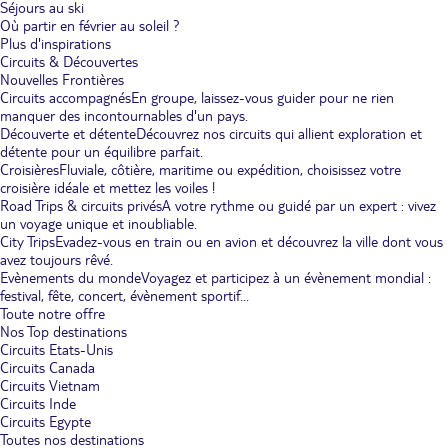
Séjours au ski
Où partir en février au soleil ?
Plus d'inspirations
Circuits & Découvertes
Nouvelles Frontières
Circuits accompagnés
En groupe, laissez-vous guider pour ne rien
manquer des incontournables d'un pays.
Découverte et détente
Découvrez nos circuits qui allient exploration et
détente pour un équilibre parfait.
Croisières
Fluviale, côtière, maritime ou expédition, choisissez votre
croisière idéale et mettez les voiles !
Road Trips & circuits privés
A votre rythme ou guidé par un expert : vivez
un voyage unique et inoubliable.
City Trips
Evadez-vous en train ou en avion et découvrez la ville dont vous
avez toujours rêvé.
Evènements du monde
Voyagez et participez à un évènement mondial :
festival, fête, concert, évènement sportif...
Toute notre offre
Nos Top destinations
Circuits Etats-Unis
Circuits Canada
Circuits Vietnam
Circuits Inde
Circuits Egypte
Toutes nos destinations