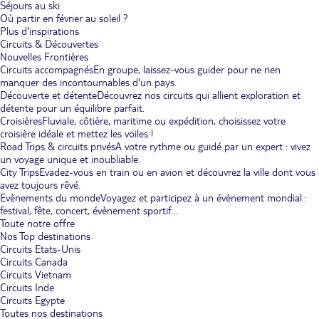
Séjours au ski
Où partir en février au soleil ?
Plus d'inspirations
Circuits & Découvertes
Nouvelles Frontières
Circuits accompagnés
En groupe, laissez-vous guider pour ne rien
manquer des incontournables d'un pays.
Découverte et détente
Découvrez nos circuits qui allient exploration et
détente pour un équilibre parfait.
Croisières
Fluviale, côtière, maritime ou expédition, choisissez votre
croisière idéale et mettez les voiles !
Road Trips & circuits privés
A votre rythme ou guidé par un expert : vivez
un voyage unique et inoubliable.
City Trips
Evadez-vous en train ou en avion et découvrez la ville dont vous
avez toujours rêvé.
Evènements du monde
Voyagez et participez à un évènement mondial :
festival, fête, concert, évènement sportif...
Toute notre offre
Nos Top destinations
Circuits Etats-Unis
Circuits Canada
Circuits Vietnam
Circuits Inde
Circuits Egypte
Toutes nos destinations