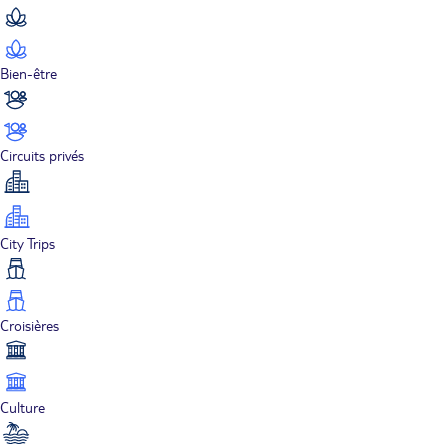
Bien-être
Circuits privés
City Trips
Croisières
Culture