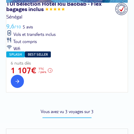
TUI Sélection Hôtel Riu Baobab - Flex
bagages
inclus
Sénégal
9,6
/10
5 avis
Vols et transferts inclus
Tout compris
Wifi
SPLASH
BEST SELLER
6 nuits dès
1 107€
TTC
/ pers.
Vous avez vu 3 voyages sur 3