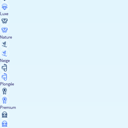
Luxe
Nature
Neige
Plongée
Premium