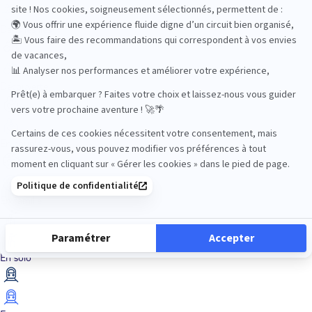
Dans les îles
Découverte
En couple
En famille
En solo