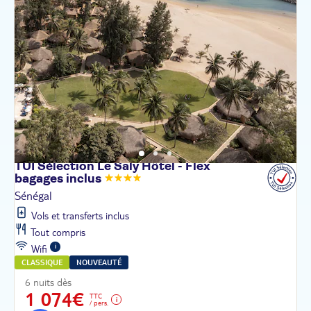
TUI Sélection Le Saly Hôtel - Flex
bagages
inclus
Sénégal
Vols et transferts inclus
Tout compris
Wifi
CLASSIQUE
NOUVEAUTÉ
6 nuits dès
1 074€
TTC
/ pers.