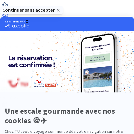
Bien-être
Circuits privés
City Trips
Croisières
Culture