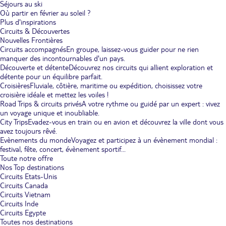
Séjours au ski
Où partir en février au soleil ?
Plus d'inspirations
Circuits & Découvertes
Nouvelles Frontières
Circuits accompagnés
En groupe, laissez-vous guider pour ne rien
manquer des incontournables d'un pays.
Découverte et détente
Découvrez nos circuits qui allient exploration et
détente pour un équilibre parfait.
Croisières
Fluviale, côtière, maritime ou expédition, choisissez votre
croisière idéale et mettez les voiles !
Road Trips & circuits privés
A votre rythme ou guidé par un expert : vivez
un voyage unique et inoubliable.
City Trips
Evadez-vous en train ou en avion et découvrez la ville dont vous
avez toujours rêvé.
Evènements du monde
Voyagez et participez à un évènement mondial :
festival, fête, concert, évènement sportif...
Toute notre offre
Nos Top destinations
Circuits Etats-Unis
Circuits Canada
Circuits Vietnam
Circuits Inde
Circuits Egypte
Toutes nos destinations