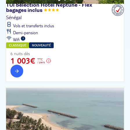
TUI Sélection Hôtel Neptune - Flex
bagages
inclus
Sénégal
Vols et transferts inclus
Demi-pension
Wifi
CLASSIQUE
NOUVEAUTÉ
6 nuits dès
1 003€
TTC
/ pers.