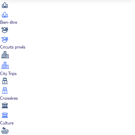
Bien-être
Circuits privés
City Trips
Croisières
Culture