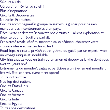
Séjours au ski
Où partir en février au soleil ?
Plus d'inspirations
Circuits & Découvertes
Nouvelles Frontières
Circuits accompagnés
En groupe, laissez-vous guider pour ne rien
manquer des incontournables d'un pays.
Découverte et détente
Découvrez nos circuits qui allient exploration et
détente pour un équilibre parfait.
Croisières
Fluviale, côtière, maritime ou expédition, choisissez votre
croisière idéale et mettez les voiles !
Road Trips & circuits privés
A votre rythme ou guidé par un expert : vivez
un voyage unique et inoubliable.
City Trips
Evadez-vous en train ou en avion et découvrez la ville dont vous
avez toujours rêvé.
Evènements du monde
Voyagez et participez à un évènement mondial :
festival, fête, concert, évènement sportif...
Toute notre offre
Nos Top destinations
Circuits Etats-Unis
Circuits Canada
Circuits Vietnam
Circuits Inde
Circuits Egypte
Toutes nos destinations