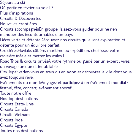
Séjours au ski
Où partir en février au soleil ?
Plus d'inspirations
Circuits & Découvertes
Nouvelles Frontières
Circuits accompagnés
En groupe, laissez-vous guider pour ne rien
manquer des incontournables d'un pays.
Découverte et détente
Découvrez nos circuits qui allient exploration et
détente pour un équilibre parfait.
Croisières
Fluviale, côtière, maritime ou expédition, choisissez votre
croisière idéale et mettez les voiles !
Road Trips & circuits privés
A votre rythme ou guidé par un expert : vivez
un voyage unique et inoubliable.
City Trips
Evadez-vous en train ou en avion et découvrez la ville dont vous
avez toujours rêvé.
Evènements du monde
Voyagez et participez à un évènement mondial :
festival, fête, concert, évènement sportif...
Toute notre offre
Nos Top destinations
Circuits Etats-Unis
Circuits Canada
Circuits Vietnam
Circuits Inde
Circuits Egypte
Toutes nos destinations