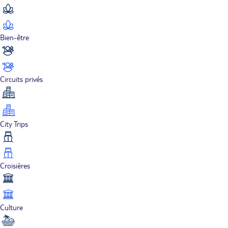
Bien-être
Circuits privés
City Trips
Croisières
Culture