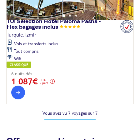
TUI Sélection Hôtel Paloma Pasha -
Flex bagages
inclus
Turquie, Izmir
Vols et transferts inclus
Tout compris
Wifi
CLASSIQUE
6 nuits dès
1 087€
TTC
/ pers.
Vous avez vu 7 voyages sur 7