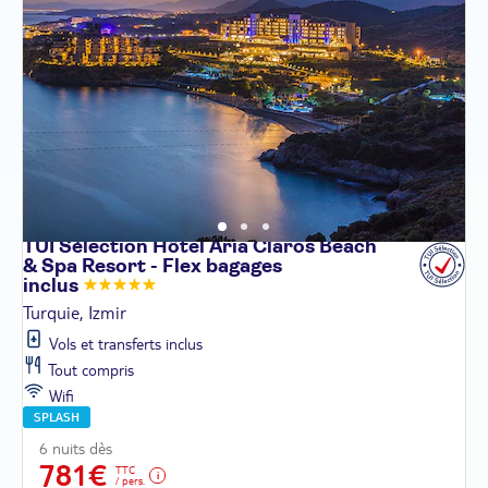
TUI Sélection Hôtel Aria Claros Beach
& Spa Resort - Flex bagages
inclus
Turquie, Izmir
Vols et transferts inclus
Tout compris
Wifi
SPLASH
6 nuits dès
781€
TTC
/ pers.