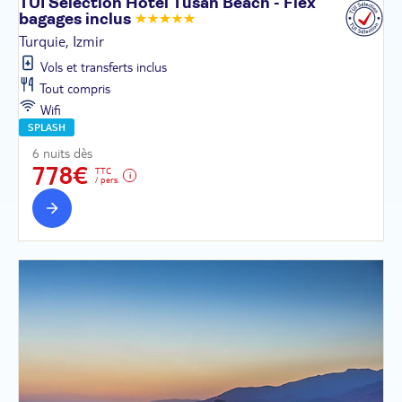
TUI Sélection Hôtel Tusan Beach - Flex
bagages
inclus
Turquie, Izmir
Vols et transferts inclus
Tout compris
Wifi
SPLASH
6 nuits dès
778€
TTC
/ pers.