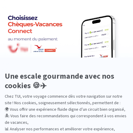
Luxe
Nature
Neige
Plongée
Premium