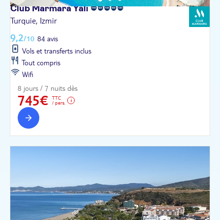
Club Marmara
Yali
Turquie, Izmir
9,2
/10
84 avis
Vols et transferts inclus
Tout compris
Wifi
8 jours / 7 nuits dès
745€
TTC
/ pers.