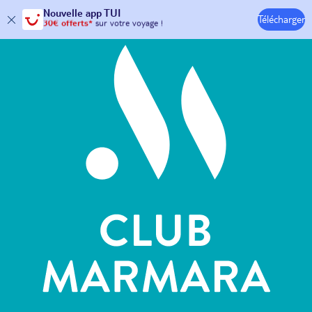
Hôtels & Clubs
Nouvelle
app TUI
Télécharger
30€ offerts*
sur votre
voyage !
avec le code :
HAPPYAPP