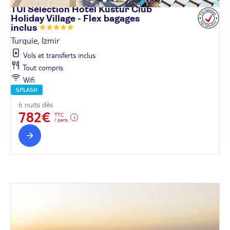
TUI Sélection Hôtel Kustur Club
Holiday Village - Flex bagages
inclus
Turquie, Izmir
Vols et transferts inclus
Tout compris
Wifi
SPLASH
6 nuits dès
782€
TTC
/ pers.