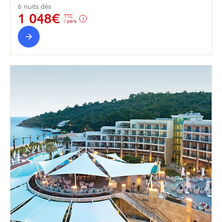
6 nuits dès
1 048€
TTC
/ pers.