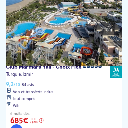
Club Marmara Yali - Choix
Flex
Turquie, Izmir
9,2
/10
84 avis
Vols et transferts inclus
Tout compris
Wifi
6 nuits dès
685€
TTC
/ pers.