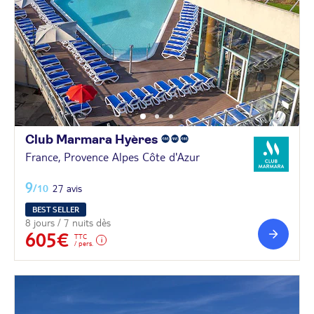
Club Marmara
Hyères
France, Provence Alpes Côte d'Azur
9
/10
27 avis
BEST SELLER
8 jours / 7 nuits dès
605€
TTC
/ pers.