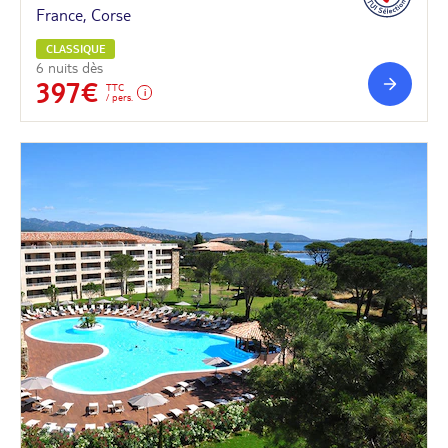
France, Corse
CLASSIQUE
6 nuits dès
397€
TTC
/ pers.