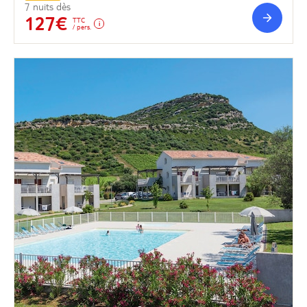
7 nuits dès
127€
TTC
/ pers.