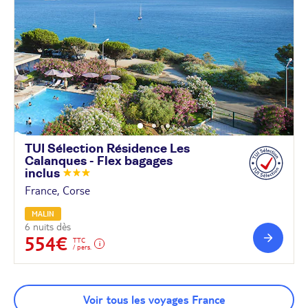
TUI Sélection Résidence Les
Calanques - Flex bagages
inclus
France, Corse
MALIN
6 nuits dès
554€
TTC
/ pers.
Voir tous les voyages France