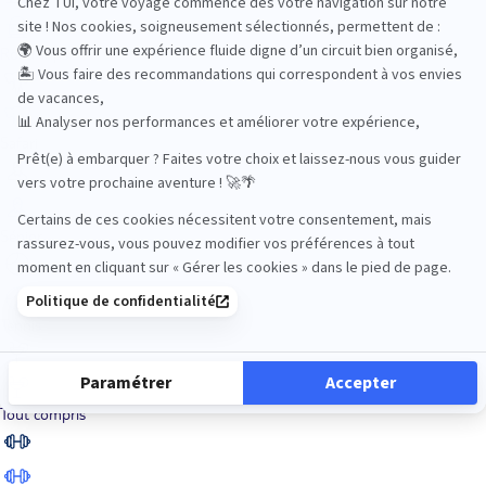
Road Trips
Safari
Sénior
Tennis
Tout compris