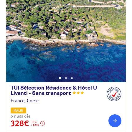
TUI Sélection Résidence & Hôtel U
Livanti - Sans
transport
France, Corse
MALIN
6 nuits dès
328€
TTC
/ pers.