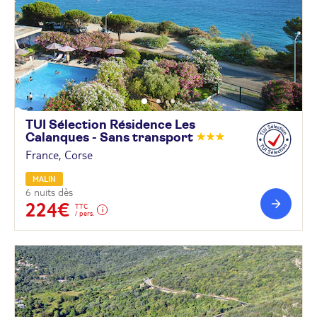
TUI Sélection Résidence Les
Calanques - Sans
transport
France, Corse
MALIN
6 nuits dès
224€
TTC
/ pers.