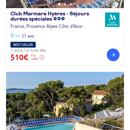
Club Marmara Hyères - Séjours
durées
spéciales
France, Provence Alpes Côte d'Azur
9
/10
27 avis
BEST SELLER
7 jours / 6 nuits dès
510€
TTC
/ pers.