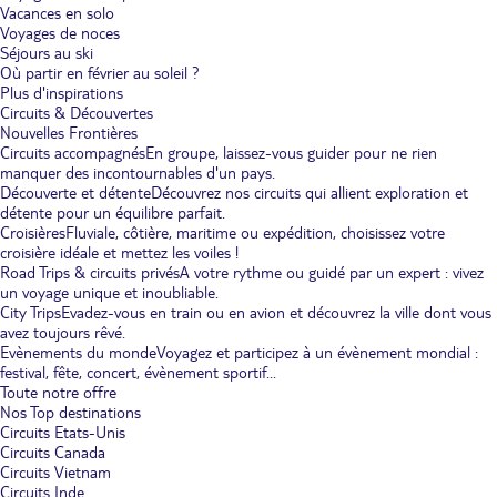
Vacances en solo
Voyages de noces
Séjours au ski
Où partir en février au soleil ?
Plus d'inspirations
Circuits & Découvertes
Nouvelles Frontières
Circuits accompagnés
En groupe, laissez-vous guider pour ne rien
manquer des incontournables d'un pays.
Découverte et détente
Découvrez nos circuits qui allient exploration et
détente pour un équilibre parfait.
Croisières
Fluviale, côtière, maritime ou expédition, choisissez votre
croisière idéale et mettez les voiles !
Road Trips & circuits privés
A votre rythme ou guidé par un expert : vivez
un voyage unique et inoubliable.
City Trips
Evadez-vous en train ou en avion et découvrez la ville dont vous
avez toujours rêvé.
Evènements du monde
Voyagez et participez à un évènement mondial :
festival, fête, concert, évènement sportif...
Toute notre offre
Nos Top destinations
Circuits Etats-Unis
Circuits Canada
Circuits Vietnam
Circuits Inde