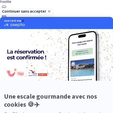
Insolite
Luxe
Nature
Neige
Plongée
Premium