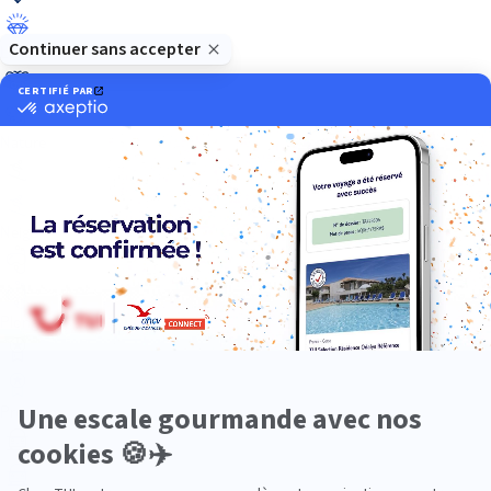
Luxe
Nature
Neige
Plongée
Premium