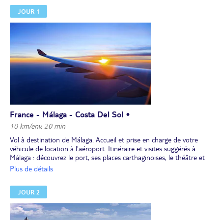
JOUR 1
France - Málaga - Costa Del Sol •
10 km/env. 20 min
Vol à destination de Málaga. Accueil et prise en charge de votre
véhicule de location à l'aéroport. Itinéraire et visites suggérés à
Málaga : découvrez le port, ses places carthaginoises, le théâtre et
les ruines romaines. L’Alcazaba est l’une des plus impressionnantes
Plus de détails
forteresses d’Andalousie. Quant à la cathédrale, où se mélangent
les styles gothique, Renaissance et baroque, elle a été construite
JOUR 2
sur les fondations d'une ancienne mosquée.
Nuit à l’hôtel.