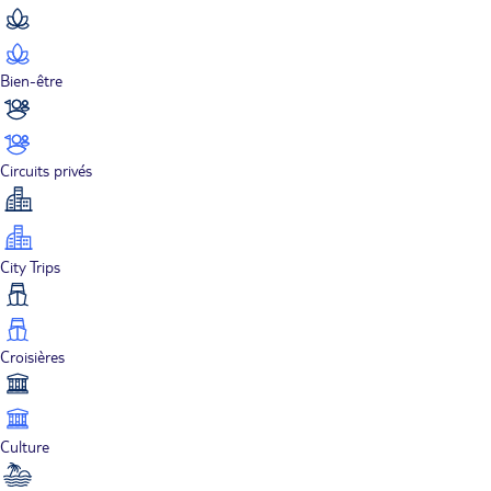
Bien-être
Circuits privés
City Trips
Croisières
Culture