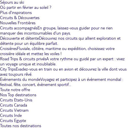
Séjours au ski
Où partir en février au soleil ?
Plus d'inspirations
Circuits & Découvertes
Nouvelles Frontières
Circuits accompagnés
En groupe, laissez-vous guider pour ne rien
manquer des incontournables d'un pays.
Découverte et détente
Découvrez nos circuits qui allient exploration et
détente pour un équilibre parfait.
Croisières
Fluviale, côtière, maritime ou expédition, choisissez votre
croisière idéale et mettez les voiles !
Road Trips & circuits privés
A votre rythme ou guidé par un expert : vivez
un voyage unique et inoubliable.
City Trips
Evadez-vous en train ou en avion et découvrez la ville dont vous
avez toujours rêvé.
Evènements du monde
Voyagez et participez à un évènement mondial :
festival, fête, concert, évènement sportif...
Toute notre offre
Nos Top destinations
Circuits Etats-Unis
Circuits Canada
Circuits Vietnam
Circuits Inde
Circuits Egypte
Toutes nos destinations