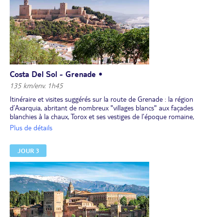
Costa Del Sol - Grenade •
135 km/env. 1h45
Itinéraire et visites suggérés sur la route de Grenade : la région
d’Axarquia, abritant de nombreux "villages blancs" aux façades
blanchies à la chaux, Torox et ses vestiges de l’époque romaine,
Frigiliana et ses petites ruelles étroites, puis Nerja et son belvédère
Plus de détails
"el balcon de Europa". Poursuite de votre itinéraire vers
Almuñecar, fondée par les Phéniciens puis convoitée par les
JOUR 3
musulmans qui y construisirent des remparts et le château San
Miguel. Découvrez aussi Salobrena, dont le magnifique château est
construit sur un rocher.
Installation pour 2 nuits à l’hôtel.