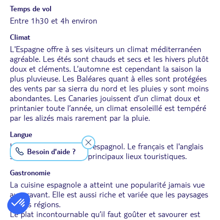
Temps de vol
Entre 1h30 et 4h environ
Climat
L'Espagne offre à ses visiteurs un climat méditerranéen
agréable. Les étés sont chauds et secs et les hivers plutôt
doux et cléments. L’automne est cependant la saison la
plus pluvieuse. Les Baléares quant à elles sont protégées
des vents par sa sierra du nord et les pluies y sont moins
abondantes. Les Canaries jouissent d’un climat doux et
printanier toute l’année, un climat ensoleillé est tempéré
par les alizés mais rarement par la pluie.
Langue
La langue officielle est l'espagnol. Le français et l'anglais
Besoin d'aide ?
sont compris dans les principaux lieux touristiques.
Gastronomie
La cuisine espagnole a atteint une popularité jamais vue
auparavant. Elle est aussi riche et variée que les paysages
de ses régions.
Le plat incontournable qu’il faut goûter et savourer est