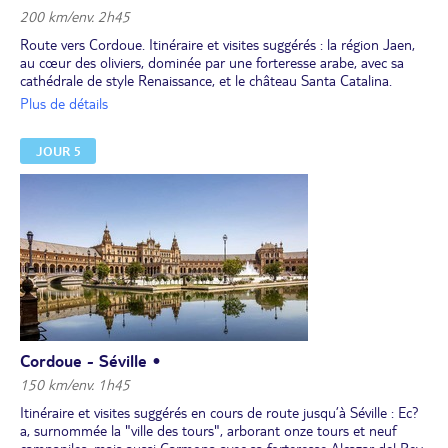
200 km/env. 2h45
Route vers Cordoue. Itinéraire et visites suggérés : la région Jaen,
au cœur des oliviers, dominée par une forteresse arabe, avec sa
cathédrale de style Renaissance, et le château Santa Catalina.
Arrivée à Cordoue, véritable carrefour culturel et religieux, ancienne
Plus de détails
splendeur du califat de Cordoue. Au 10e siècle, la médina comptait
jusqu'à 1→000 mosquées. Poussez les portes de la grande
JOUR 5
mosquée Mezquita (classée au Patrimoine Mondial de l'UNESCO),
véritable joyau architectural devenu cathédrale au fil des siècles.
Baladez-vous dans la jolie ruelle de la Calles de las Flores, avec ses
balcons débordant de fleurs, et visitez la petite synagogue du
quartier juif, datant de l'époque médiévale.
Nuit à l’hôtel.
Cordoue - Séville •
150 km/env. 1h45
Itinéraire et visites suggérés en cours de route jusqu’à Séville : Ec?
a, surnommée la "ville des tours", arborant onze tours et neuf