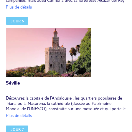
campaniles, mais aussi Carmona avec sa forteresse Alcazar del Rey
don Pedro, son église de Santa Maria la Mayor construite sur une
Plus de détails
mosquée, ses maisons et ses palais de style mudéjar.
Installation pour 2 nuits à l’hôtel.
JOUR 6
Séville
Découvrez la capitale de l’Andalousie : les quartiers populaires de
Triana ou la Macarena, la cathédrale (classée au Patrimoine
Mondial de l'UNESCO), construite sur une mosquée et qui porte le
nom de Giralda, désignant la girouette qui orne le sommet de la
Plus de détails
cathédrale, la place d’Espagne, construite pour l’exposition ibéro-
américaine de 1929, et l’Alcazar (classé au Patrimoine Mondial de
JOUR 7
l'UNESCO), de style mudejar et Renaissance, composé de palais,