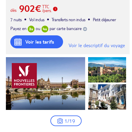
902€
TTC
dès
/pers.
7 nuits
Vol inclus
Transferts non inclus
Petit déjeuner
Payez en
ou
par carte bancaire
Voir les tarifs
Voir le descriptif du voyage
1/19