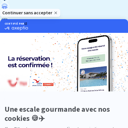
Luxe
Nature
Neige
Plongée
Premium