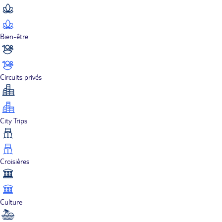
Bien-être
Circuits privés
City Trips
Croisières
Culture