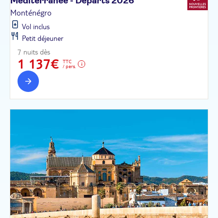
Méditerranée - Départs
2026
Monténégro
Vol inclus
Petit déjeuner
7 nuits dès
1 137€
TTC
/ pers.