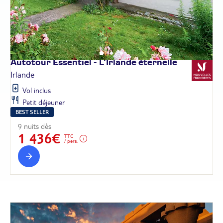
Autotour Essentiel - L'Irlande
éternelle
Irlande
Vol inclus
Petit déjeuner
BEST SELLER
9 nuits dès
1 436€
TTC
/ pers.