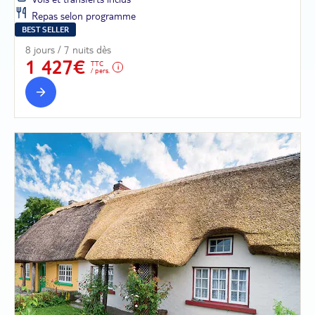
Repas selon programme
BEST SELLER
8 jours / 7 nuits dès
1 427€
TTC
/ pers.