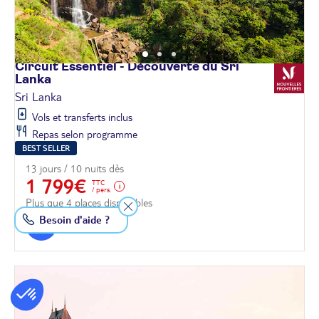
Circuit Essentiel - Découverte du Sri
Lanka
Sri Lanka
Vols et transferts inclus
Repas selon programme
BEST SELLER
13 jours / 10 nuits dès
1 799€
TTC
/ pers.
Plus que 4 places disponibles
Besoin d'aide ?