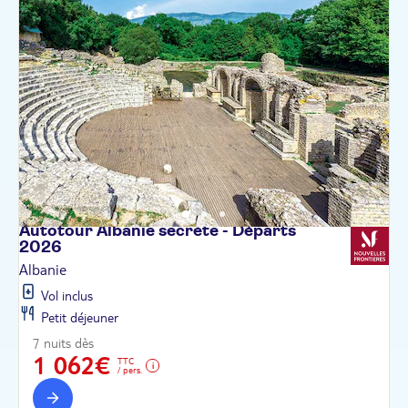
Autotour Albanie secrète - Départs
2026
Albanie
Vol inclus
Petit déjeuner
7 nuits dès
1 062€
TTC
/ pers.