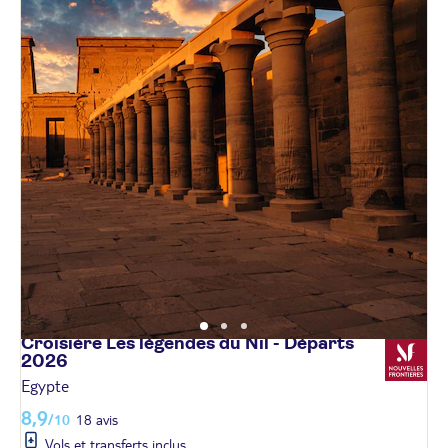
Croisière Les légendes du Nil - Départs
2026
Egypte
8,9
/10
18 avis
Vols et transferts inclus