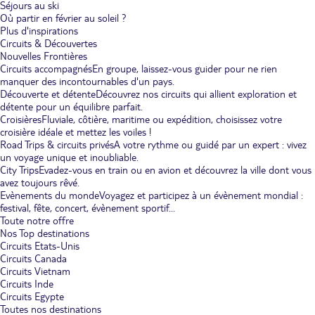
Séjours au ski
Où partir en février au soleil ?
Plus d'inspirations
Circuits & Découvertes
Nouvelles Frontières
Circuits accompagnés
En groupe, laissez-vous guider pour ne rien
manquer des incontournables d'un pays.
Découverte et détente
Découvrez nos circuits qui allient exploration et
détente pour un équilibre parfait.
Croisières
Fluviale, côtière, maritime ou expédition, choisissez votre
croisière idéale et mettez les voiles !
Road Trips & circuits privés
A votre rythme ou guidé par un expert : vivez
un voyage unique et inoubliable.
City Trips
Evadez-vous en train ou en avion et découvrez la ville dont vous
avez toujours rêvé.
Evènements du monde
Voyagez et participez à un évènement mondial :
festival, fête, concert, évènement sportif...
Toute notre offre
Nos Top destinations
Circuits Etats-Unis
Circuits Canada
Circuits Vietnam
Circuits Inde
Circuits Egypte
Toutes nos destinations