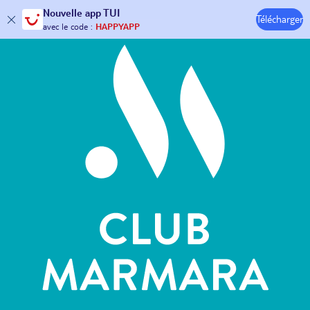
Hôtels & Clubs
Nouvelle
app TUI
Télécharger
30€ offerts*
sur votre
voyage !
avec le code :
HAPPYAPP