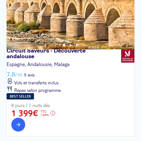
Circuit Saveurs - Découverte
andalouse
Espagne, Andalousie, Malaga
7,8
/10
9 avis
Vols et transferts inclus
Repas selon programme
BEST SELLER
8 jours / 7 nuits dès
1 399€
TTC
/ pers.