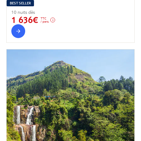
BEST SELLER
10 nuits dès
1 636€
TTC
/ pers.