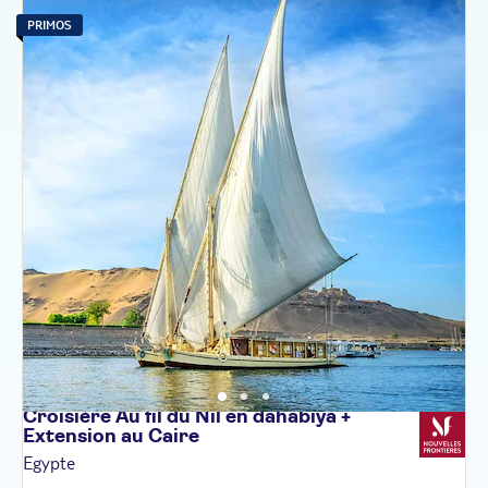
PRIMOS
Croisière Au fil du Nil en dahabiya +
Extension au
Caire
Egypte