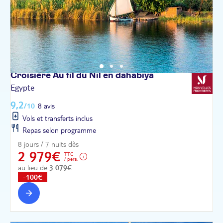
Croisière Au fil du Nil en
dahabiya
Egypte
9,2
/10
8 avis
Vols et transferts inclus
Repas selon programme
8 jours / 7 nuits dès
2 979€
TTC
/ pers.
au lieu de
3 079€
-100€