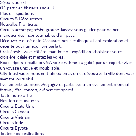
Séjours au ski
Où partir en février au soleil ?
Plus d'inspirations
Circuits & Découvertes
Nouvelles Frontières
Circuits accompagnés
En groupe, laissez-vous guider pour ne rien
manquer des incontournables d'un pays.
Découverte et détente
Découvrez nos circuits qui allient exploration et
détente pour un équilibre parfait.
Croisières
Fluviale, côtière, maritime ou expédition, choisissez votre
croisière idéale et mettez les voiles !
Road Trips & circuits privés
A votre rythme ou guidé par un expert : vivez
un voyage unique et inoubliable.
City Trips
Evadez-vous en train ou en avion et découvrez la ville dont vous
avez toujours rêvé.
Evènements du monde
Voyagez et participez à un évènement mondial :
festival, fête, concert, évènement sportif...
Toute notre offre
Nos Top destinations
Circuits Etats-Unis
Circuits Canada
Circuits Vietnam
Circuits Inde
Circuits Egypte
Toutes nos destinations