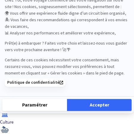
Bien-être
Circuits privés
City Trips
Croisières
Culture