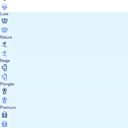
Luxe
Nature
Neige
Plongée
Premium