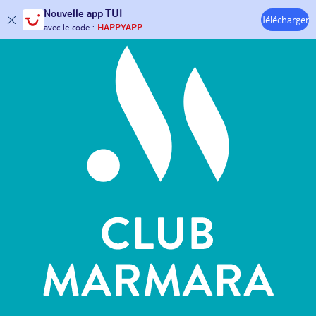
Hôtels & Clubs
Nouvelle
app TUI
30€ offerts*
sur votre
voyage !
Télécharger
avec le code :
HAPPYAPP