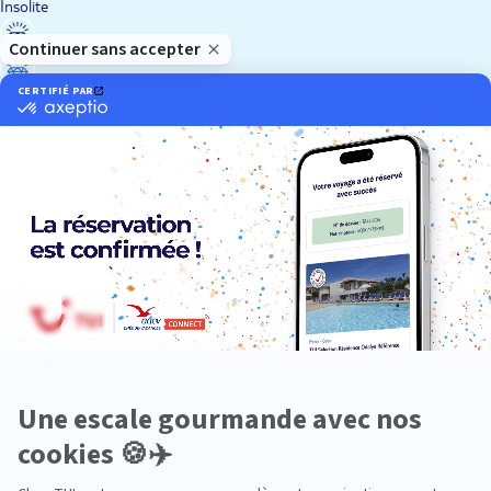
Insolite
Luxe
Nature
Neige
Plongée
Premium