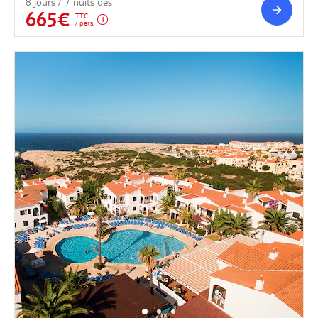
8 jours / 7 nuits dès
665€
TTC
/ pers.