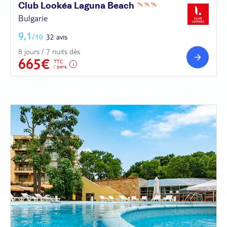
Club Lookéa Laguna
Beach
Bulgarie
9,1
/10
32 avis
8 jours / 7 nuits dès
665€
TTC
/ pers.