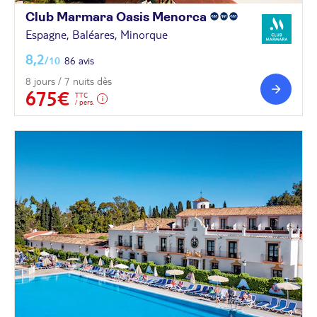
Club Marmara Oasis
Menorca
Espagne, Baléares, Minorque
8,2
/10
86 avis
8 jours / 7 nuits dès
675€
TTC
/ pers.