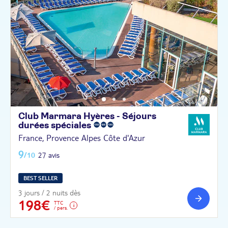
Club Marmara Hyères - Séjours
durées
spéciales
France, Provence Alpes Côte d'Azur
9
/10
27 avis
BEST SELLER
3 jours / 2 nuits dès
198€
TTC
/ pers.