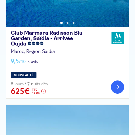
Club Marmara Radisson Blu
Garden, Saïdia - Arrivée
Oujda
Maroc, Région Saïdia
9,5
/10
5 avis
NOUVEAUTÉ
8 jours / 7 nuits dès
625€
TTC
/ pers.