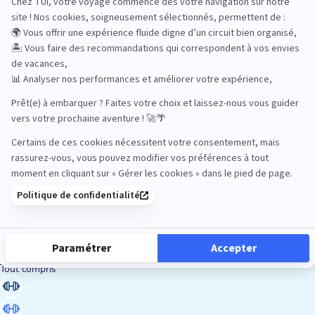
Road Trips
Safari
Sénior
Tennis
Tout compris