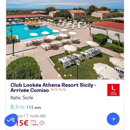
Club Lookéa Athena Resort Sicily -
Arrivée
Comiso
Italie, Sicile
8,1
/10
113 avis
8 jours / 7 nuits dès
715€
TTC
/ pers.