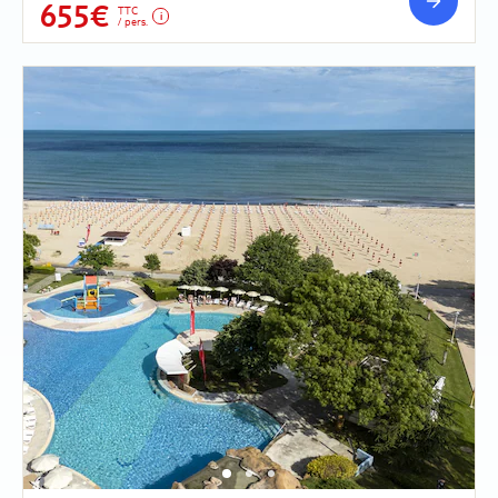
655€
TTC
/ pers.