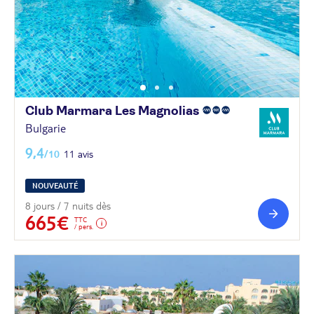
Club Marmara Les
Magnolias
Bulgarie
9,4
/10
11 avis
NOUVEAUTÉ
8 jours / 7 nuits dès
665€
TTC
/ pers.