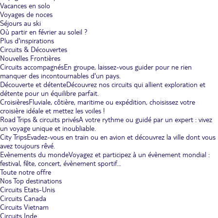
Vacances en solo
Voyages de noces
Séjours au ski
Où partir en février au soleil ?
Plus d'inspirations
Circuits & Découvertes
Nouvelles Frontières
Circuits accompagnés
En groupe, laissez-vous guider pour ne rien
manquer des incontournables d'un pays.
Découverte et détente
Découvrez nos circuits qui allient exploration et
détente pour un équilibre parfait.
Croisières
Fluviale, côtière, maritime ou expédition, choisissez votre
croisière idéale et mettez les voiles !
Road Trips & circuits privés
A votre rythme ou guidé par un expert : vivez
un voyage unique et inoubliable.
City Trips
Evadez-vous en train ou en avion et découvrez la ville dont vous
avez toujours rêvé.
Evènements du monde
Voyagez et participez à un évènement mondial :
festival, fête, concert, évènement sportif...
Toute notre offre
Nos Top destinations
Circuits Etats-Unis
Circuits Canada
Circuits Vietnam
Circuits Inde