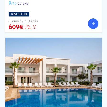
9
/10
27 avis
BEST SELLER
8 jours / 7 nuits dès
609€
TTC
/ pers.