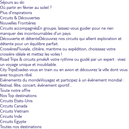
Séjours au ski
Où partir en février au soleil ?
Plus d'inspirations
Circuits & Découvertes
Nouvelles Frontières
Circuits accompagnés
En groupe, laissez-vous guider pour ne rien
manquer des incontournables d'un pays.
Découverte et détente
Découvrez nos circuits qui allient exploration et
détente pour un équilibre parfait.
Croisières
Fluviale, côtière, maritime ou expédition, choisissez votre
croisière idéale et mettez les voiles !
Road Trips & circuits privés
A votre rythme ou guidé par un expert : vivez
un voyage unique et inoubliable.
City Trips
Evadez-vous en train ou en avion et découvrez la ville dont vous
avez toujours rêvé.
Evènements du monde
Voyagez et participez à un évènement mondial :
festival, fête, concert, évènement sportif...
Toute notre offre
Nos Top destinations
Circuits Etats-Unis
Circuits Canada
Circuits Vietnam
Circuits Inde
Circuits Egypte
Toutes nos destinations