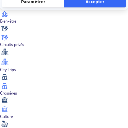
Bien-être
Circuits privés
City Trips
Croisières
Culture