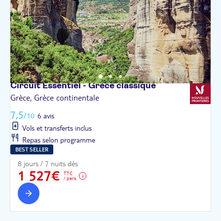
Circuit Essentiel - Grèce
classique
Grèce, Grèce continentale
7,5
/10
6 avis
Vols et transferts inclus
Repas selon programme
BEST SELLER
8 jours / 7 nuits dès
1 527€
TTC
/ pers.